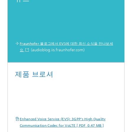
Fraunhofer 블로그에서 EVS에 대한 최신 소식을 만나보세
(audioblog.iis.fraunhofer.com)
요.
제품 브로셔
Enhanced Voice Service (EVS): 3GPP’s High Quality
Communication Codec for VoLTE [ PDF 0.47 MB ]