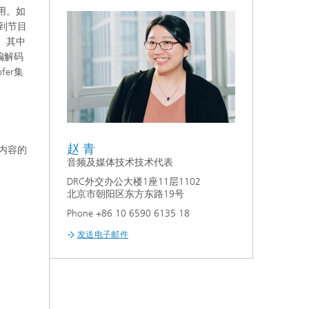
用。如
虑到节目
。其中
编解码
er集
赵 青
内容的
音频及媒体技术技术代表
DRC外交办公大楼1座11层1102
北京市朝阳区东方东路19号
Phone +86 10 6590 6135 18
发送电子邮件