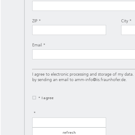
ZIP
City
Email
I agree to electronic processing and storage of my data. 
by sending an email to amm-info@iis.fraunhofer.de.
* I agree