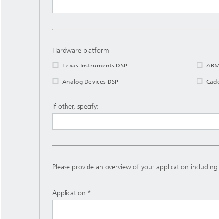
Hardware platform
Texas Instruments DSP
AR
Analog Devices DSP
Cade
If other, specify:
Please provide an overview of your application includi
Application