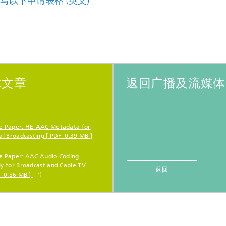
以下申请表格 (英文)
术文章
返回广播及流媒体
e Paper: HE-AAC Metadata for
al Broadcasting [ PDF 0.39 MB ]
e Paper: AAC Audio Coding
ly for Broadcast and Cable TV
返回
F 0.56 MB ]