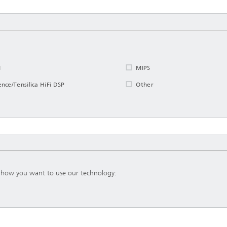
M
MIPS
nce/Tensilica HiFi DSP
Other
ng how you want to use our technology: