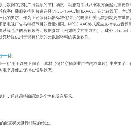
频元数据在控制广播音频的节目响度、动态范围以及缩混方面起到重要作
球数字广播服务机构普遍选择MPEG-4 AAC和HE-AAC。在此背景下，考
一化的要求，作为上述编解码器标准化特征的响度相关元数据就更显重要
求是电视广告与电视节目的音量相同。MPEG AAC格式原生支持专业音频
播系统包含的所有必需元数据参数（例如响度控制方面）。此外，Fraunhof
研究所提供用于现有和新的元数据转码的实施软件。
归一化
归一化”用于调整不同节目素材（例如穿插商业广告的故事片）中主要节目
均电平并使之保持在恒常状态。
供便利，通过调整编码满足个性化听音要求。
器的配置状况进行相应的传送。