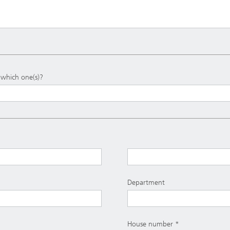
, which one(s)?
Department
House number