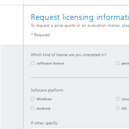
Request licensing informa
To request a price quote or an evaluation license, plea
* Required
Which kind of license are you interested in?
software license
pate
Software platform:
Windows
Linu
Android
iOS
If other, specify: