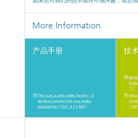
如果您对我们的技术或许可感兴趣，请您填写
More Information
产品手册
技
Whit
Digit
The AAC audio codec family - A
Whit
perfect solution for any audio
Fami
application [ PDF 0.15 MB ]
[ PD