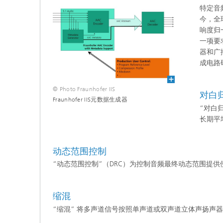
特定音
今，全
响度归
一项要
器和广
成电路
© Photo Fraunhofer IIS
对白
Fraunhofer IIS元数据生成器
“对白
长期平
动态范围控制
“动态范围控制”（DRC）为控制音频最终动态范围提
缩混
“缩混” 将多声道信号按照单声道或双声道立体声扬声