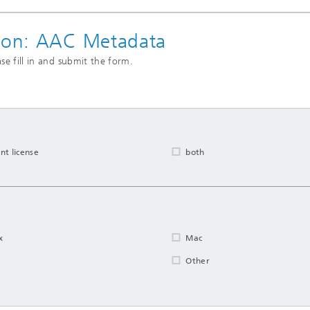
tion: AAC Metadata
se fill in and submit the form.
nt license
both
x
Mac
Other