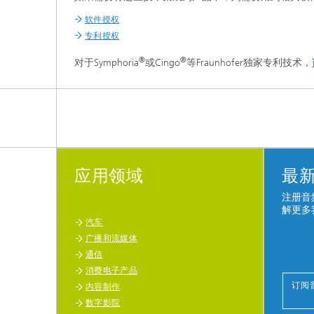
软件授权
专利授权
®
®
对于Symphoria
或Cingo
等Fraunhofer独家专利技术，
应用领域
最
注册音
解更多
汽车
广播和流媒体
通信
消费电子产品
订阅
内容制作
数字影院