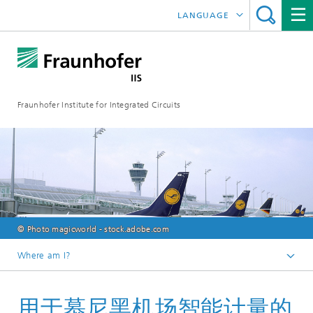
LANGUAGE
DEUTSCH
ENGLISH
Fraunhofer Institute for Integrated Circuits
日本語
한국어
© Photo magicworld - stock.adobe.com
Where am I?
Homepage
用于慕尼黑机场智能计量的
研究领域