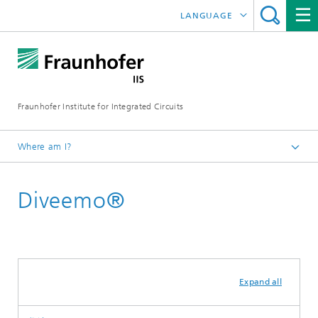
LANGUAGE
DEUTSCH
ENGLISH
Fraunhofer Institute for Integrated Circuits
日本語
한국어
Where am I?
Homepage
Diveemo®
研究领域
音频及媒体技术
研发
目前研究项目
Expand all