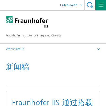
LANGUAGE
DEUTSCH
ENGLISH
Fraunhofer Institute for Integrated Circuits
日本語
한국어
Where am I?
Homepage
新闻稿
Fraunhofer IIS 通过搭载