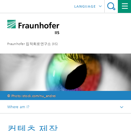
LANGUAGE
DEUTSCH
ENGLISH
Fraunhofer 집적회로연구소 (IIS)
日本語
中文
© Photo istock.com/nu_andrei
Where am I?
Homepage
컨텐츠 제작
연구분야