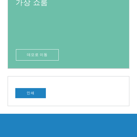
가상 쇼룸
데모로 이동
인쇄