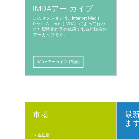
IMDAアー カイブ
このセクションは、Internet Media
Device Alliance（IMDA）によって行わ
れた標準化作業の成果である仕様書の
アーカイブです。
IMDAアーカイブ (英語)
市場
最
ま
自動車