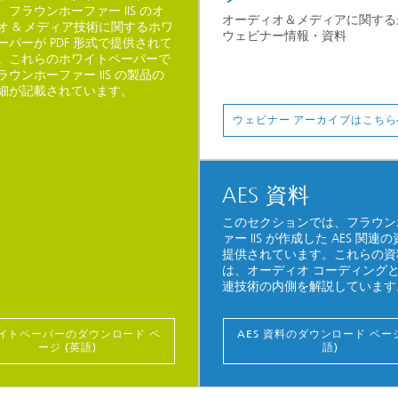
、フラウンホーファー IIS のオ
オーディオ＆メディアに関する
オ & メディア技術に関するホワ
ウェビナー情報・資料
ーパーが PDF 形式で提供されて
。これらのホワイトペーパーで
ラウンホーファー IIS の製品の
細が記載されています。
ウェビナー アーカイブはこちら
AES 資料
このセクションでは、フラウン
ァー IIS が作成した AES 関連
提供されています。これらの資
は、オーディオ コーディング
連技術の内側を解説しています
イトペーパーのダウンロード ペ
AES 資料のダウンロード ページ
ージ (英語)
語)