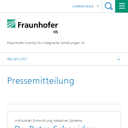
LANGUAGE
ENGLISH
日本語
Fraunhofer-Institut für Integrierte Schaltungen IIS
中文
한국어
Wo bin ich?
Startseite
Pressemitteilung
News / Presse
2023
Institutsteil Entwicklung Adaptiver Systeme