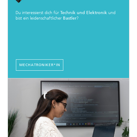
Du interessierst dich für
Technik und Elektronik
und
bist ein leidenschaftlicher
Bastler
?
MECHATRONIKER*IN