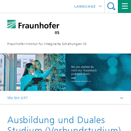
LANGUAGE
ENGLISH
日本語
Fraunhofer-Institut für Integrierte Schaltungen IIS
中文
한국어
Wo bin ich?
Startseite
Ausbildung und Duales
Karriere
Studium (Verbundstudium)