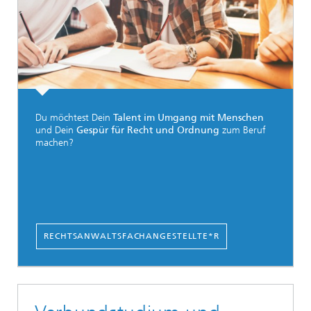
Du möchtest Dein
Talent im Umgang mit Menschen
und Dein
Gespür für Recht und Ordnung
zum Beruf
machen?
RECHTSANWALTSFACHANGESTELLTE*R