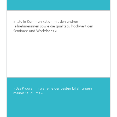
»…tolle Kommunikation mit den andren
Teilnehmerinnen sowie die qualitativ hochwertigen
Seminare und Workshops.«
»Das Programm war eine der besten Erfahrungen
meines Studiums.«