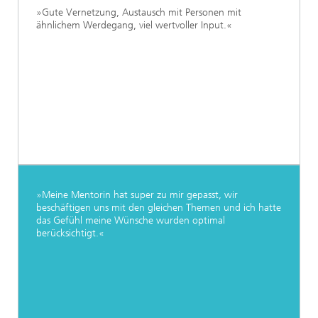
»Gute Vernetzung, Austausch mit Personen mit
ähnlichem Werdegang, viel wertvoller Input.«
»Meine Mentorin hat super zu mir gepasst, wir
beschäftigen uns mit den gleichen Themen und ich hatte
das Gefühl meine Wünsche wurden optimal
berücksichtigt.«