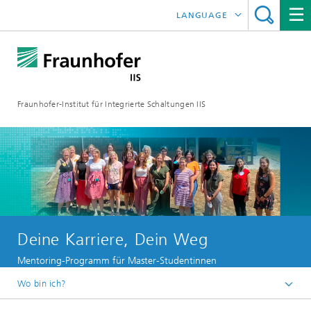
LANGUAGE
ENGLISH
日本語
Fraunhofer-Institut für Integrierte Schaltungen IIS
中文
한국어
Deine Karriere, Dein Weg
Mentoring-Programm für Master-Studentinnen
Wo bin ich?
Startseite