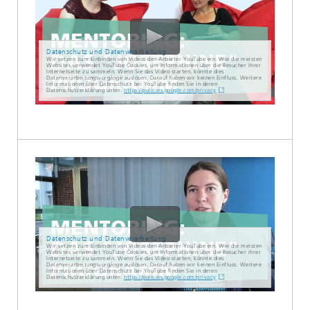
Datenschutz und Datenverarbeitung
Wir setzen zum Einbinden von Videos den Anbieter YouTube ein. Wie die meisten
Websites verwendet YouTube Cookies, um Informationen über die Besucher ihrer
Internetseite zu sammeln. Wenn Sie das Video starten, könnte dies
Datenverarbeitungsvorgänge auslösen. Darauf haben wir keinen Einfluss. Weitere
Informationen über Datenschutz bei YouTube finden Sie in deren
Datenschutzerklärung unter:
https://policies.google.com/privacy
Datenschutz und Datenverarbeitung
Wir setzen zum Einbinden von Videos den Anbieter YouTube ein. Wie die meisten
Websites verwendet YouTube Cookies, um Informationen über die Besucher ihrer
Internetseite zu sammeln. Wenn Sie das Video starten, könnte dies
Datenverarbeitungsvorgänge auslösen. Darauf haben wir keinen Einfluss. Weitere
Informationen über Datenschutz bei YouTube finden Sie in deren
Datenschutzerklärung unter:
https://policies.google.com/privacy