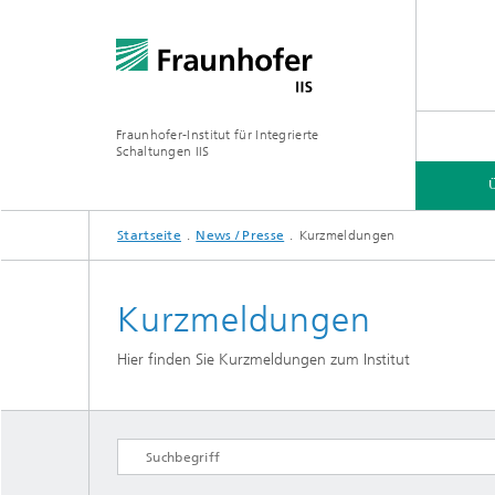
Fraunhofer-Institut für Integrierte
Schaltungen IIS
Startseite
News / Presse
Kurzmeldungen
ÜBER UNS
FORSCHUNGSBEREICHE
ONLINE-MAGAZIN
Kurzmeldungen
Hier finden Sie Kurzmeldungen zum Institut
Organisation / Organigramm
Bayeris
(BCDC)
Zukunft
Netzwerk