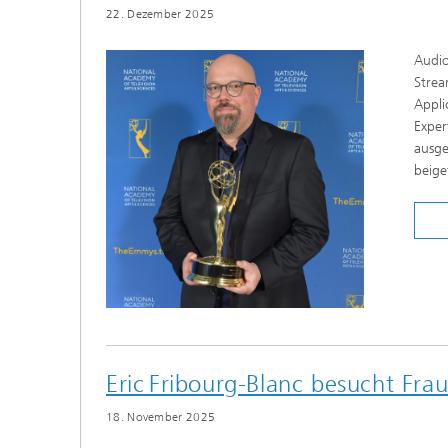
22. Dezember 2025
Audio
Strea
Appli
Expe
ausge
beige
Eric Fribourg-Blanc besucht Frau
18. November 2025