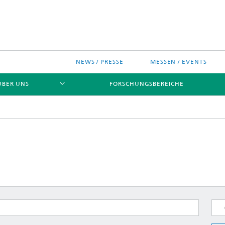
NEWS / PRESSE
MESSEN / EVENTS
ÜBER UNS
FORSCHUNGSBEREICHE
ches Chip-Design-Center
sinitiativen