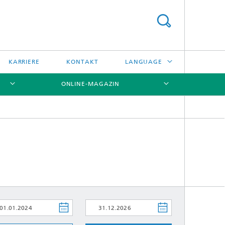
KARRIERE
KONTAKT
LANGUAGE
ONLINE-MAGAZIN
ENGLISH
日本語
[X]
[X]
[X]
中文
한국어