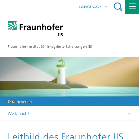
LANGUAGE
ENGLISH
日本語
Fraunhofer-Institut für Integrierte Schaltungen IIS
中文
한국어
© KI-generiert
Wo bin ich?
Startseite
Leitbild des Fraunhofer IIS
Über uns