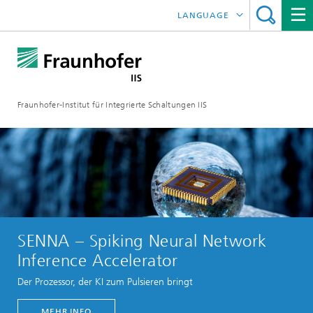
LANGUAGE
ENGLISH
日本語
Fraunhofer-Institut für Integrierte Schaltungen IIS
中文
한국어
SENNA – Spiking Neural Network
Inference Accelerator
Der Prozessor, der KI zum Pulsieren bringt
MEHR INFO