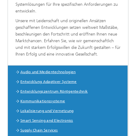
Systemlösungen für Ihre spezifischen Anforderungen zu
entwickeln.
Unsere mit Leidenschaft und originellen Ansätzen
geschaffenen Entwicklungen setzen weltweit Maßstäbe,
beschleunigen den Fortschritt und eröffnen Ihnen neue
Marktchancen. Erfahren Sie, wie wir gemeinschaftlich
und mit starkem Erfolgswillen die Zukunft gestalten – für
Ihren Erfolg und eine innovative Gesellschaft.
Audio und Medientechnologien
Forschungsbereiche
Entwicklung Adaptiver Systeme
Entwicklungszentrum Röntgentechnik
Kommunikationssysteme
Lokalisierung und Vernetzung
Smart Sensing and Electronics
Supply Chain Services