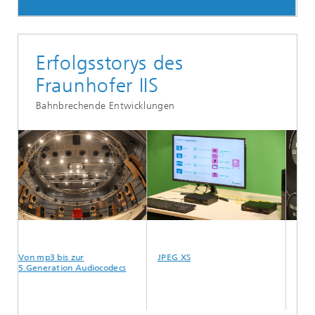
Erfolgsstorys des
Fraunhofer IIS
Bahnbrechende Entwicklungen
on mp3 bis zur
JPEG XS
mioty
.Generation Audiocodecs