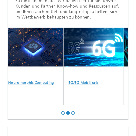
Zukunftsthemen auf. Wir bauen hier für Sie, unsere
Kunden und Partner, Know-how und Ressourcen auf,
um Ihnen auch mittel- und langfristig zu helfen, sich
im Wettbewerb behaupten zu können.
Neuromorphic Computing
5G/6G Mobilfunk
Generativ
und Signa