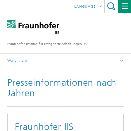
LANGUAGE
ENGLISH
日本語
Fraunhofer-Institut für Integrierte Schaltungen IIS
中文
한국어
Wo bin ich?
Startseite
Presseinformationen nach
News / Presse
Jahren
Fraunhofer IIS