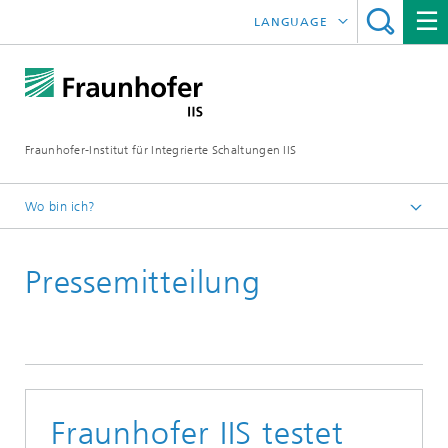
LANGUAGE
ENGLISH
日本語
Fraunhofer-Institut für Integrierte Schaltungen IIS
中文
한국어
Wo bin ich?
Startseite
Pressemitteilung
News / Presse
Fraunhofer IIS testet