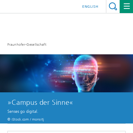
ENGLISH
Fraunhofer-Gesellschaft
»Campus der Sinne«
Senses go digital.
© iStock.com / monsitj