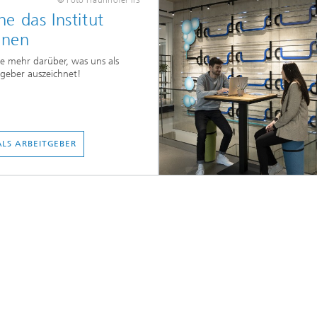
© Foto Fraunhofer IIS
ne das Institut
nnen
re mehr darüber, was uns als
tgeber auszeichnet!
 ALS ARBEITGEBER