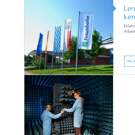
Ler
ke
Erfah
Arbei
IIS