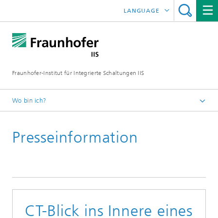
LANGUAGE
ENGLISH
日本語
Fraunhofer-Institut für Integrierte Schaltungen IIS
中文
한국어
Wo bin ich?
Startseite
Presseinformation
News / Presse
CT-Blick ins Innere eines