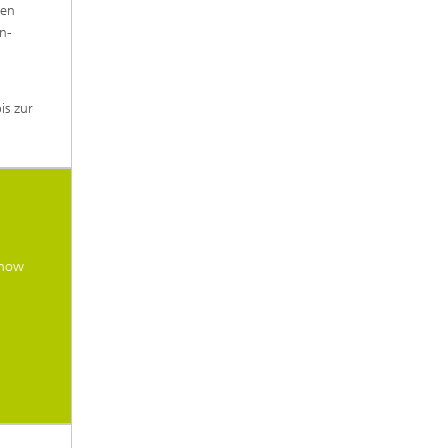
sen
n-
is zur
-how