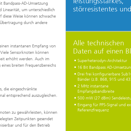
leistungsstarkes,
Bit Bandpass-AD-Umsetzung
störresistentes und
 Linearität, um unterschiedlich
uf diese Weise können schwache
 Übertragung durch andere
Alle technischen
 einen instantanen Empfang von
Daten auf einen Bl
 Viele Sensorknoten können
heit erhöht werden. Auch im
Superheterodyn-Architektur
g eines breiten Frequenzbereichs
16 Bit Bandpass AD-Umsetzu
Drei frei konfigurierbare Sub
Bänder (z.B. 868, 915 und 4
2 MHz instantane
, die eingeschränkte
Empfangsbandbreite
nal entsprechend auszugleichen.
500 mW (27 dBm) Sendeleist
Eingang für PPS-Signal und ex
Referenzfrequenz
noten zu gewährleisten, können
gelegten Zeitpunkten gesendet
isierbar und für den Betrieb