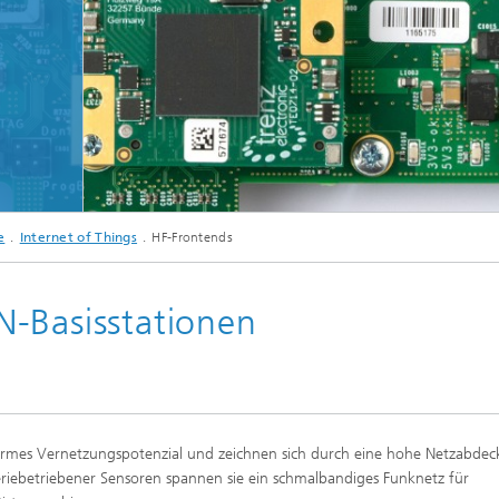
sche Initiativen
© Fraunhofer IIS
e
Internet of Things
HF-Frontends
-Basisstationen
rmes Vernetzungspotenzial und zeichnen sich durch eine hohe Netzabde
eriebetriebener Sensoren spannen sie ein schmalbandiges Funknetz für