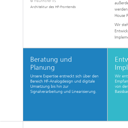
© Fraunhofer IIS
außerde
Architektur des HF-Frontends
werden.
House P
Wir ste
Entwick
Impleme
Beratung und
Ent
Planung
Imp
Unsere Expertise erstreckt sich über den
Wir ent
Bereich HF-Analogdesign und digitale
Empfang
Umsetzung bis hin zur
von der
Signalverarbeitung und Linearisierung.
Basisba