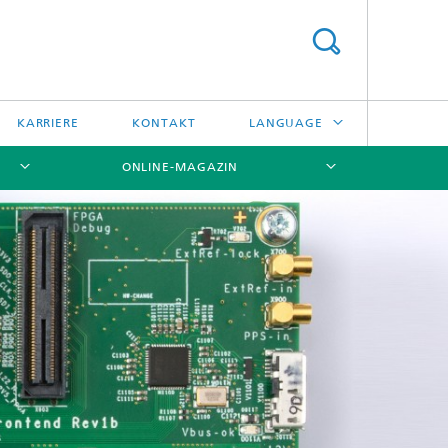
KARRIERE
KONTAKT
LANGUAGE
ONLINE-MAGAZIN
ENGLISH
日本語
[X]
[X]
[X]
中文
한국어