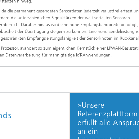
Distanzen hinweg.
 da die permanent gesendeten Sensordaten jederzeit verlustfrei erfasst u
ern die unterschiedlichen Signalstärken der weit verteilten Sensoren
ernbereich. Darüber hinaus wird eine hohe Empfangsbandbreite benötigt
Robustheit der Übertragung steigern zu können. Eine hohe Sendeleistung is
geschränkten Empfangsleistungsfähigkeit der Sensorknoten im Rückkanal
 Prozessor, avanciert so zum eigentlichen Kernstück einer LPWAN-Basisstati
zienten Datenverarbeitung für mannigfaltige IoT-Anwendungen.
»Unsere
Referenzplattform
nds
erfüllt alle Ansprü
an ein