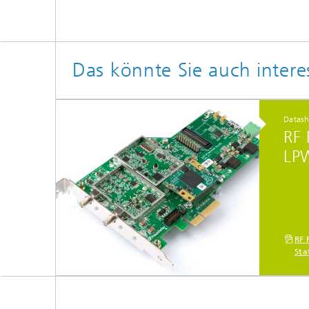
Das könnte Sie auch intere
Datash
RF 
LPW
RF 
Sta