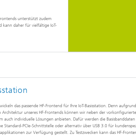
-Frontends unterstützt zudem
ann daher für vielfältige IoT-
sstation
wickeln das passende HF-Frontend für Ihre IoT-Basisstation. Denn aufgrun
en Architektur unseres HF-Frontends können wir neben der vorkonfiguriert
rm auch individuelle Lösungen anbieten. Dafür werden die Basisbanddaten 
ne Standard-PCIe-Schnittstelle oder alternativ über USB 3.0 für kundenspez
plikationen zur Verfügung gestellt. Zu Testzwecken kann das HF-Fronte