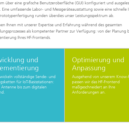
m über eine grafische Benutzeroberfläche (GUI) konfiguriert und ausgele
 Eine umfassende Labor- und Messgeräteausstattung sowie eine schnelle I
rototypenfertigung runden überdies unser Leistungsspektrum ab.
hen Ihnen mit unserer Expertise und Erfahrung während des gesamten
lungsprozesses als kompetenter Partner zur Verfügung: von der Planung b
ntierung Ihres HF-Frontends.
wicklung und
Optimierung und
lementierung
Anpassung
wickeln vollständige Sende- und
Ausgehend von unserem Know
sketten für IoT-Basisstationen:
passen wir das HF-Frontend
 Antenne bis zum digitalen
maßgeschneidert an Ihre
nd.
Anforderungen an.