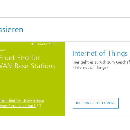
ssieren
© Fraunhofer IIS
eet
Internet of Things
Front End for
Hier geht es zurück zum Geschäf
AN Base Stations
»Internet of Things«
Front End for LPWAN Base
INTERNET OF THINGS
tions [ PDF 0.53 MB ]