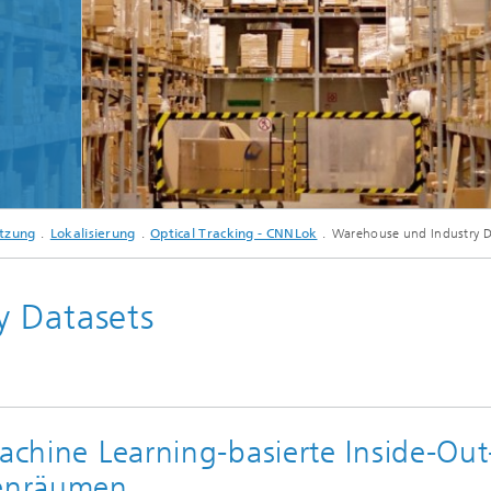
sche Initiativen
Lager - Logistik
etzung
Lokalisierung
Optical Tracking - CNNLok
Warehouse und Industry D
y Datasets
achine Learning-basierte Inside-Out
nenräumen