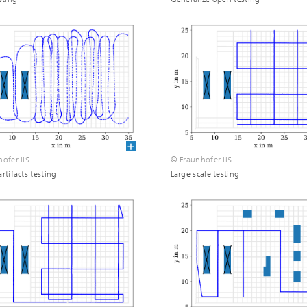
ofer IIS
© Fraunhofer IIS
rtifacts testing
Large scale testing