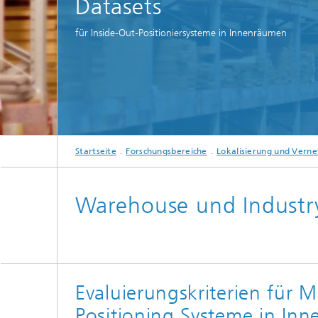
Datasets
Strategi
für Inside-Out-Positioniersysteme in Innenräumen
Startseite
Forschungsbereiche
Lokalisierung und Vern
Warehouse und Industr
Evaluierungskriterien für M
Positioning Systeme in In