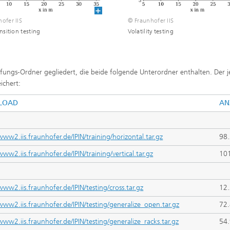
ofer IIS
© Fraunhofer IIS
ansition testing
Volatility testing
fungs-Ordner gegliedert, die beide folgende Unterordner enthalten. Der j
ichert:
LOAD
AN
www2.iis.fraunhofer.de/IPIN/training/horizontal.tar.gz
98
www2.iis.fraunhofer.de/IPIN/training/vertical.tar.gz
10
www2.iis.fraunhofer.de/IPIN/testing/cross.tar.gz
12
/www2.iis.fraunhofer.de/IPIN/testing/generalize_open.tar.gz
72
www2.iis.fraunhofer.de/IPIN/testing/generalize_racks.tar.gz
54