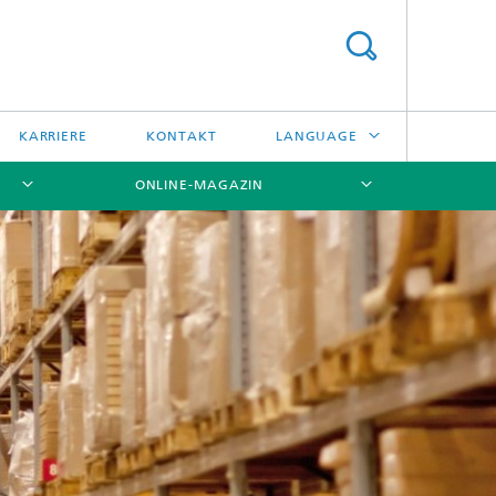
KARRIERE
KONTAKT
LANGUAGE
ONLINE-MAGAZIN
ENGLISH
日本語
[X]
[X]
[X]
中文
한국어