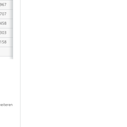
.967
1,3 GB
.707
1,0 GB
.458
2,7 GB
.303
3,9 GB
.158
1,9 GB
weiteren