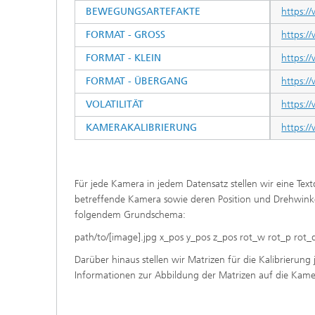
BEWEGUNGSARTEFAKTE
https://
FORMAT - GROSS
https://
FORMAT - KLEIN
https://
FORMAT - ÜBERGANG
https://
VOLATILITÄT
https://
KAMERAKALIBRIERUNG
https:/
Für jede Kamera in jedem Datensatz stellen wir eine Te
betreffende Kamera sowie deren Position und Drehwinke
folgendem Grundschema:
path/to/[image].jpg x_pos y_pos z_pos rot_w rot_p rot_q
Darüber hinaus stellen wir Matrizen für die Kalibrieru
Informationen zur Abbildung der Matrizen auf die Kamer