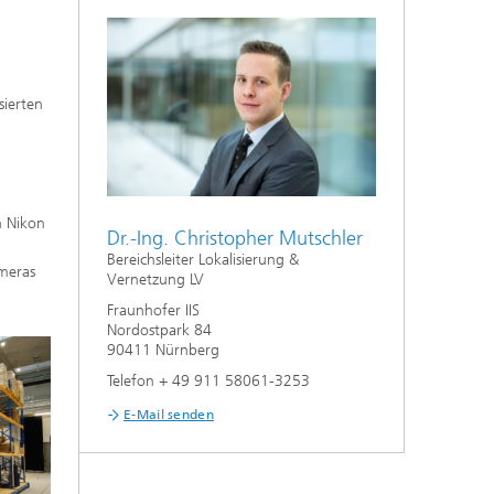
sierten
n Nikon
Dr.-Ing. Christopher Mutschler
Bereichsleiter Lokalisierung &
meras
Vernetzung LV
Fraunhofer IIS
Nordostpark 84
90411 Nürnberg
Telefon + 49 911 58061-3253
E-Mail senden