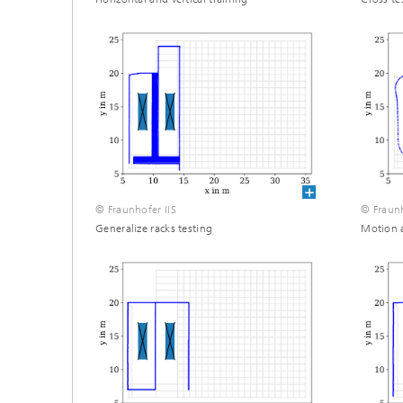
© Fraunhofer IIS
© Fraunh
Generalize racks testing
Motion a