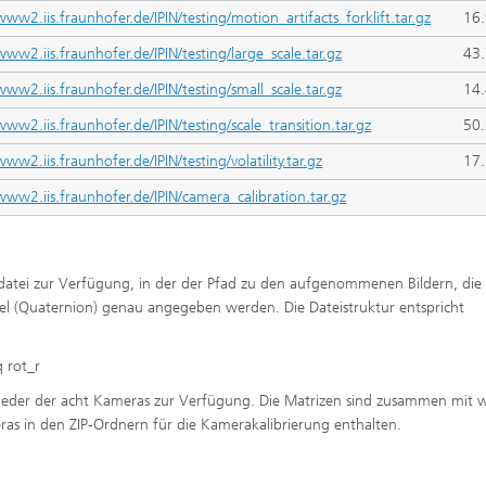
www2.iis.fraunhofer.de/IPIN/testing/motion_artifacts_forklift.tar.gz
16
www2.iis.fraunhofer.de/IPIN/testing/large_scale.tar.gz
43
www2.iis.fraunhofer.de/IPIN/testing/small_scale.tar.gz
14
www2.iis.fraunhofer.de/IPIN/testing/scale_transition.tar.gz
50
www2.iis.fraunhofer.de/IPIN/testing/volatility.tar.gz
17
/www2.iis.fraunhofer.de/IPIN/camera_calibration.tar.gz
xtdatei zur Verfügung, in der der Pfad zu den aufgenommenen Bildern, die
l (Quaternion) genau angegeben werden. Die Dateistruktur entspricht
 rot_r
ng jeder der acht Kameras zur Verfügung. Die Matrizen sind zusammen mit 
as in den ZIP-Ordnern für die Kamerakalibrierung enthalten.