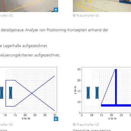
ofer IIS
© Fraunhofer IIS
e detailgenaue Analyse von Positioning-Konzepten anhand der
ie Lagerhalle aufgezeichnet.
aluierungskriterien aufgezeichnet.
© Fraunhofer IIS
ofer IIS
Generalize open testing
sting