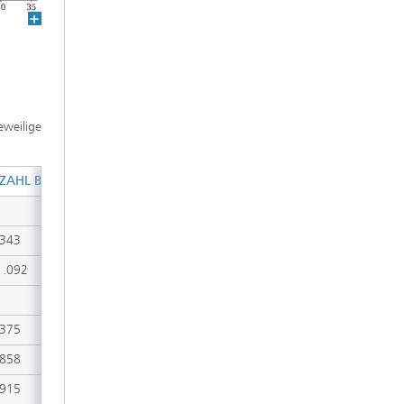
eweilige
ZAHL BILDER
DATEIGRÖSSE
.343
5,9 GB
1.092
5,9 GB
.375
1,1 GB
.858
4,4 GB
.915
3,7 GB