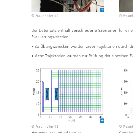
© Fraunhofer IIS
© Fraunh
Der Datensatz enthält
verschiedene Szenarien
für ein
Evaluierungskriterien:
• Zu Übungszwecken wurden
zwei
Trajektorien durch d
•
Acht
Trajektorien wurden zur Prüfung der einzelnen Ev
© Fraunhofer IIS
© Fraunh
Horizontal and vertical training
Cross te