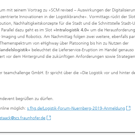
laum mit seinem Vortrag zu »SCM revised – Auswirkungen der Digitalisieru
entrierte Innovationen in der Logistikbranche«. Vormittags rückt der Slo
ibution, Nachhaltigkeitskonzepte für die Stadt und die Schnittstelle Stadt
 Parallel dazu geht es im Slot
»Intralogistik 4.0«
um die Herausforderun
D Imaging und Robotics. Am Nachmittag folgen zwei weitere, ebenfalls para
 Themenspektrum von eHighway über Platooning bis hin zu Nutzen der
andelslogistik«
beleuchtet die Lieferservice-Eruption im Handel genauso 
ert vor dem Hintergrund die zukünftigen Anforderungen sowie Strategien
r teamchallenge GmbH. Er spricht über die »Die Logistik vor und hinter d
ndevent begrüßen zu dürfen.
nline möglich:
s.fhg.de/Logistik-Forum-Nuernberg-2019-Anmeldung
staack@scs.fraunhofer.d
e