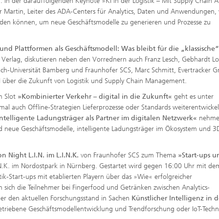
In der darauffolgenden Keynote »KI in der Logistik – Mit Supply Chain An
er Martin, Leiter des ADA-Centers für Analytics, Daten und Anwendungen,
rden können, um neue Geschäftsmodelle zu generieren und Prozesse zu
nd Plattformen als Geschäftsmodell: Was bleibt für die „klassische“
Verlag, diskutieren neben den Vorrednern auch Franz Lesch, Gebhardt Log
rich-Universität Bamberg und Fraunhofer SCS, Marc Schmitt, Evertracker
H über die Zukunft von Logistik und Supply Chain Management.
m Slot
»Kombinierter Verkehr – digital in die Zukunft«
geht es unter
l auch Offline-Strategien Lieferprozesse oder Standards weiterentwickel
ntelligente Ladungsträger als Partner im digitalen Netzwerk«
nehme
und neue Geschäftsmodelle, intelligente Ladungsträger im Ökosystem und 
n Night L.I.N. im L.I.N.K.
von Fraunhofer SCS zum Thema
»Start-ups u
.K. im Nordostpark in Nürnberg. Gestartet wird gegen 16:00 Uhr mit d
tik-Start-ups mit etablierten Playern über das »Wie« erfolgreicher
 sich die Teilnehmer bei Fingerfood und Getränken zwischen Analytics-
er den aktuellen Forschungsstand in Sachen
Künstlicher Intelligenz in d
getriebene Geschäftsmodellentwicklung und Trendforschung oder IoT-Tech