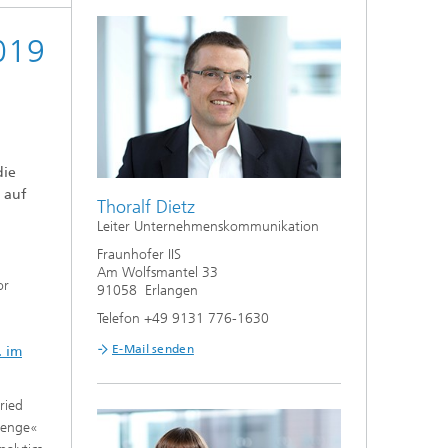
019
die
 auf
Thoralf Dietz
Leiter Unternehmenskommunikation
Fraunhofer IIS
Am Wolfsmantel 33
or
91058 Erlangen
Telefon +49 9131 776-1630
E-Mail senden
. im
ried
llenge«