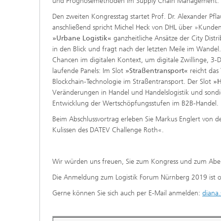
und Prognosemethoden im Supply Chain Management.
Den zweiten Kongresstag startet Prof. Dr. Alexander Pf
anschließend spricht Michel Heck von DHL über »Kundenz
»Urbane Logistik«
ganzheitliche Ansätze der City Distr
in den Blick und fragt nach der letzten Meile im Wandel.
Chancen im digitalen Kontext, um digitale Zwillinge, 3-
laufende Panels: Im Slot
»Straßentransport«
reicht das
Blockchain-Technologie im Straßentransport. Der Slot
»H
Veränderungen in Handel und Handelslogistik und sondi
Entwicklung der Wertschöpfungsstufen im B2B-Handel.
Beim Abschlussvortrag erleben Sie Markus Englert von de
Kulissen des DATEV Challenge Roth«.
Wir würden uns freuen, Sie zum Kongress und zum Abe
Die Anmeldung zum Logistik Forum Nürnberg 2019 ist o
Gerne können Sie sich auch per E-Mail anmelden:
diana.