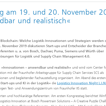
sche Initiativen
rg am 19. und 20. November 2
bar und realistisch«
cs, Blockchain: Welche Logistik-Innovationen und Strategien werden 
 November 2019 diskutieren Start-ups und Entscheider der Branche
ferenten u. a. von Bosch, Dachser, Puma, Siemens und Würth über
slösungen für Logistik und Supply Chain Management 4.0.
o
»Innovationen – anwendbar und realistisch«
und wird vom Center f
ation mit der Fraunhofer-Arbeitsgruppe für Supply Chain Services SCS als
sionen und begleitender Fachausstellung organisiert. Am Abend des ersten
»Start-ups und KI in der Logistik«
die
Logistics Innovation Night L.I.N
igen Test- und Anwendungszentrum von Fraunhofer IIS statt.
rten und hochkarätige Referenten: Am ersten Kongresstag berichtet Winf
gistics Innovation at Bosch Powertrain Solutions – A Creative Puzzle Cha