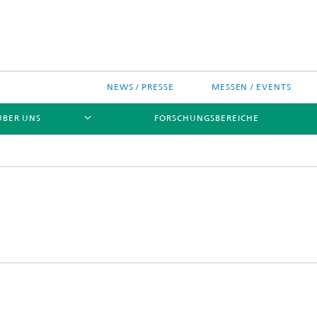
NEWS / PRESSE
MESSEN / EVENTS
ÜBER UNS
FORSCHUNGSBEREICHE
ches Chip-Design-Center
sinitiativen