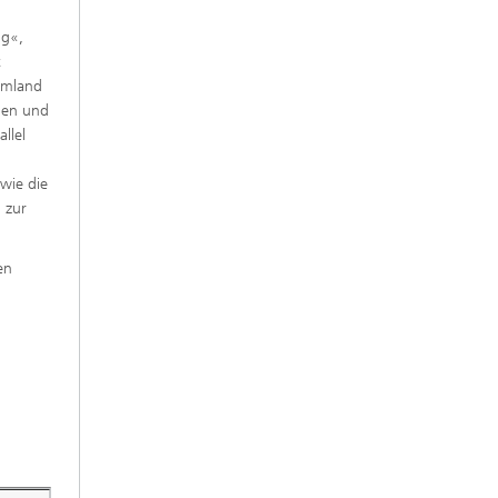
ng«,
t
-Umland
gen und
llel
wie die
 zur
en