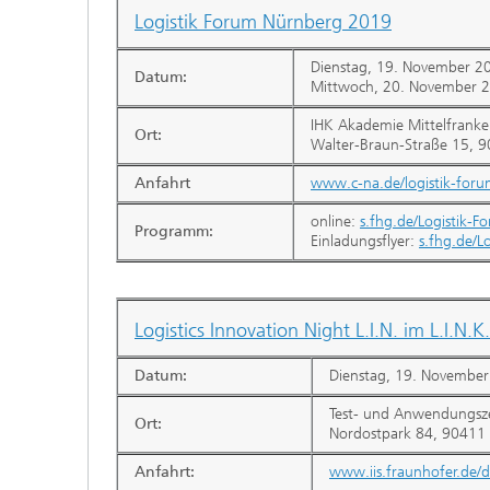
Logistik Forum Nürnberg 2019
Dienstag, 19. November 20
Datum:
Mittwoch, 20. November 2
IHK Akademie Mittelfrank
Ort:
Walter-Braun-Straße 15, 
Anfahrt
www.c-na.de/logistik-for
online:
s.fhg.de/Logistik
Programm:
Einladungsflyer:
s.fhg.de/L
Logistics Innovation Night L.I.N. im L.I.N.K.
Datum:
Dienstag, 19. November
Test- und Anwendungszen
Ort:
Nordostpark 84, 90411
Anfahrt:
www.iis.fraunhofer.de/