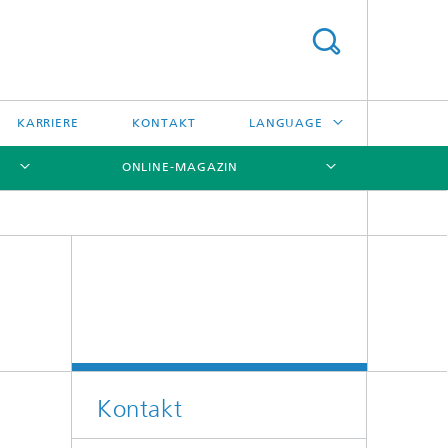
KARRIERE
KONTAKT
LANGUAGE
ONLINE-MAGAZIN
ENGLISH
日本語
[X]
[X]
[X]
中文
한국어
Kontakt