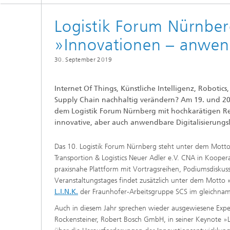
Strategi
Logistik Forum Nürnbe
»Innovationen – anwend
30. September 2019
Internet Of Things, Künstliche Intelligenz, Roboti
Supply Chain nachhaltig verändern? Am 19. und 20.
dem Logistik Forum Nürnberg mit hochkarätigen Re
innovative, aber auch anwendbare Digitalisierung
Das 10. Logistik Forum Nürnberg steht unter dem Mott
Transportion & Logistics Neuer Adler e.V. CNA in Kooper
praxisnahe Plattform mit Vortragsreihen, Podiumsdiskus
Veranstaltungstages findet zusätzlich unter dem Motto
L.I.N.K.
der Fraunhofer-Arbeitsgruppe SCS im gleichnam
Auch in diesem Jahr sprechen wieder ausgewiesene Expe
Rockensteiner, Robert Bosch GmbH, in seiner Keynote »Lo