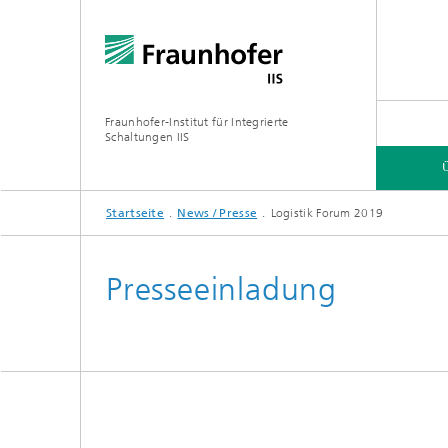
Fraunhofer-Institut für Integrierte
Schaltungen IIS
Startseite
News / Presse
Logistik Forum 2019
ÜBER UNS
FORSCHUNGSBEREICHE
ONLINE-MAGAZIN
Presseeinladung
Organisation / Organigramm
Bayeris
(BCDC)
Zukunft
Netzwerk