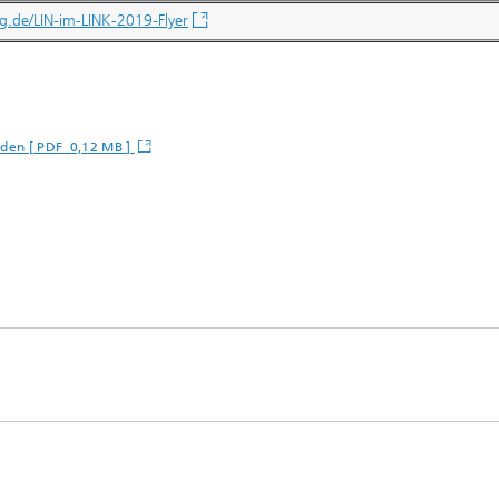
hg.de/LIN-im-LINK-2019-Flyer
aden [ PDF 0,12 MB ]