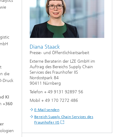
alytics
 wie
istic
 GmbH
Diana Staack
Presse- und Öffentlichkeitsarbeit
Externe Beraterin der LZE GmbH im
Auftrag des Bereichs Supply Chain
t
Services des Fraunhofer IIS
n die
Nordostpark 84
3D-Druck
90411 Nürnberg
Telefon + 49 9131 92897 56
nd KI
Mobil + 49 170 7272 486
em
»360
E-Mail senden
Bereich Supply Chain Services des
Fraunhofer IIS
er
nologien