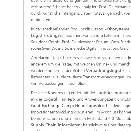
über die Herausforderungen der Innovationsentwicklung. 
verborgene Schätze heben« analysiert Prof. Dr. Alexand
durch Künstliche Intelligenz Daten nutzbar gemacht we
optimieren.
In der anschließenden Podiumsdiskussion
»Ökosysteme u
Logistik übrig?«
, moderiert von Sandra Lehmann, Huss 
Solutions GmbH, Prof. Dr. Alexander Pflaum, Otto-Fried
sowie Sven Wosny, Schnellecke Digital Innovations Gmb
Am Nachmittag schließen sich zwei Vortragsreihen an. I
anderem um die Frage, mit welchen Online- und manchma
werden können. In der Reihe
»Verpackungslogistik – i
Referenten u. a. digitalisierte Transportverpackungen 
von Verpackungen in den Blick.
Der erste Kongresstag endet mit der
Logistics Innovatio
in der Logistik«
im Test- und Anwendungszentrum L.I.N
Grad-Exchange Camp: Neue Logistik«
, bei dem Logis
Innovationsentwicklung diskutieren. Im Anschluss können
Demonstratoren und im neuen Mittelstand 4.0-Mobil üb
Supply Chain informieren
; beispielsweise über daten