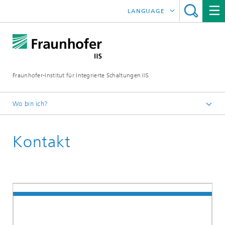
LANGUAGE
ENGLISH
日本語
Fraunhofer-Institut für Integrierte Schaltungen IIS
中文
한국어
Wo bin ich?
Startseite
Kontakt
Forschungsbereiche
Audio und Medientechnologien