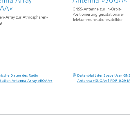
enna Array
Antenna »SUGA«
AA«
GNSS-Antenne zur In-Orbit-
Positionierung geostationärer
en-Array zur Atmosphären-
Telekommunikationssatelliten
g
nische Daten des Radio
Datenblatt der Space User GN
ltation Antenna Array »ROAA«
Antenna »SUGA« [ PDF 0,29 M