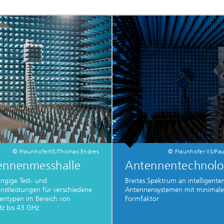
© FraunhoferIIS/Thomas Endres
© Fraunhofer IIS/Pau
ennenmesshalle
Antennentechnolo
ngige Test- und
Breites Spektrum an intelligente
nstleistungen für verschiedene
Antennensystemen mit minimal
entypen im Bereich von
Formfaktor
z bis 43 GHz