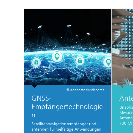
© adobestock/sdecoret
GNSS-
Ant
Empfängertechnologie
Unabhä
Messdie
n
Antenn
700 MH
Satellitennavigationsempfänger und -
antennen für vielfältige Anwendungen