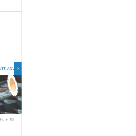
VANTE ANWENDUNGEN
hofer IIS