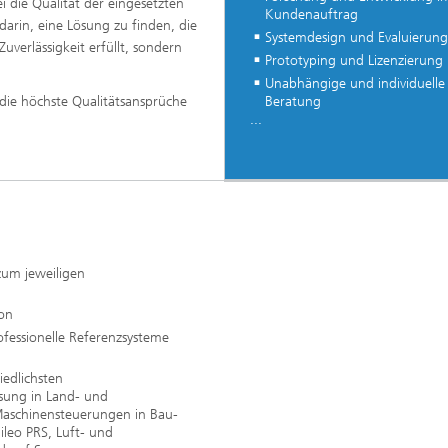
i die Qualität der eingesetzten
Kundenauftrag
arin, eine Lösung zu finden, die
Systemdesign und Evaluierung
verlässigkeit erfüllt, sondern
Prototyping und Lizenzierung
Unabhängige und individuelle
die höchste Qualitätsansprüche
Beratung
...
zum jeweiligen
ion
fessionelle Referenzsysteme
iedlichsten
ung in Land- und
Maschinensteuerungen in Bau-
leo PRS, Luft- und