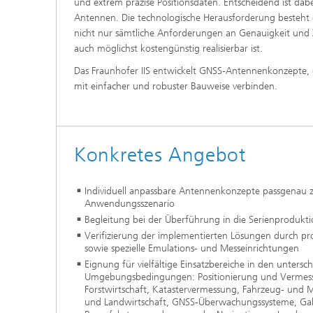
und extrem präzise Positionsdaten. Entscheidend ist dabe
Antennen. Die technologische Herausforderung besteht d
nicht nur sämtliche Anforderungen an Genauigkeit und Zu
auch möglichst kostengünstig realisierbar ist.
Das Fraunhofer IIS entwickelt GNSS-Antennenkonzepte, 
mit einfacher und robuster Bauweise verbinden.
Konkretes Angebot
Individuell anpassbare Antennenkonzepte passgenau 
Anwendungsszenario
Begleitung bei der Überführung in die Serienprodukt
Verifizierung der implementierten Lösungen durch pro
sowie spezielle Emulations- und Messeinrichtungen
Eignung für vielfältige Einsatzbereiche in den untersch
Umgebungsbedingungen: Positionierung und Vermess
Forstwirtschaft, Katastervermessung, Fahrzeug- und 
und Landwirtschaft, GNSS-Überwachungssysteme, Gali