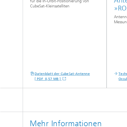
Ant
für die In-Orbit-Positionierung von
CubeSat-Kleinsatelliten
»RO
Antenn
Messun
Datenblatt der CubeSat-Antenne
Tech
[ PDF 0,57 MB ]
Occu
Mehr Informationen