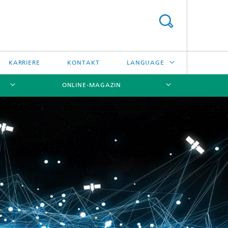
KARRIERE
KONTAKT
LANGUAGE
ONLINE-MAGAZIN
ENGLISH
日本語
[X]
[X]
[X]
中文
한국어