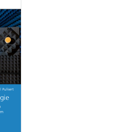
l Pulkert
gie
n
em