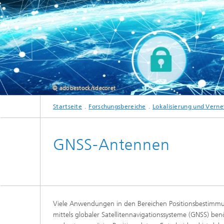
Strategi
© adobestock/sdecoret
GNSS positioning with development of customized, high precision and secure
Startseite
Forschungsbereiche
Lokalisierung und Vern
GNSS-Antennen
Viele Anwendungen in den Bereichen Positionsbestimm
mittels globaler Satellitennavigationssysteme (GNSS) ben