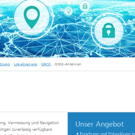
sche Initiativen
 GNSS receivers and GNSS antennas for specific applications that process signa
etzung
Lokalisierung
GNSS
GNSS-Antennen
Unser Angebot
ung, Vermessung und Navigation
ötigen zuverlässig verfügbare
Forschung und Entwicklung i