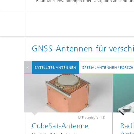
Raumfahrtanwendungen oder Navigation an Land un
GNSS-Antennen für versc
SATELLITENANTENNEN
SPEZIALANTENNEN / FORSC
© Fraunhofer IIS
CubeSat-Antenne
Radi