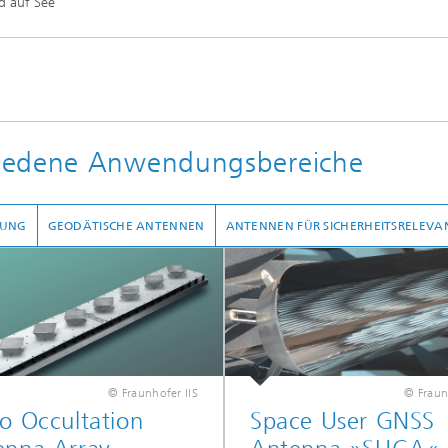
d auf See
hiedene Anwendungsbereiche
HUNG
GEODÄTISCHE ANTENNEN
ANTENNEN FÜR SICHERHEITSRELE
© Fraunhofer IIS
© Fraun
o Occultation
Space User GNSS