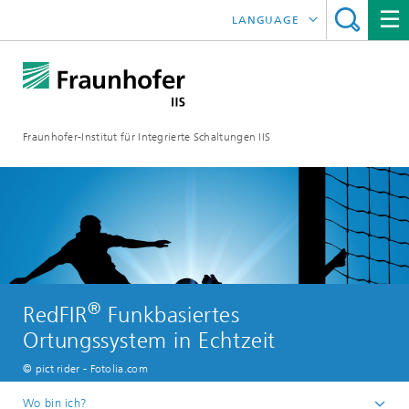
LANGUAGE
ENGLISH
日本語
Fraunhofer-Institut für Integrierte Schaltungen IIS
中文
한국어
®
RedFIR
Funkbasiertes
Ortungssystem in Echtzeit
© pict rider - Fotolia.com
Wo bin ich?