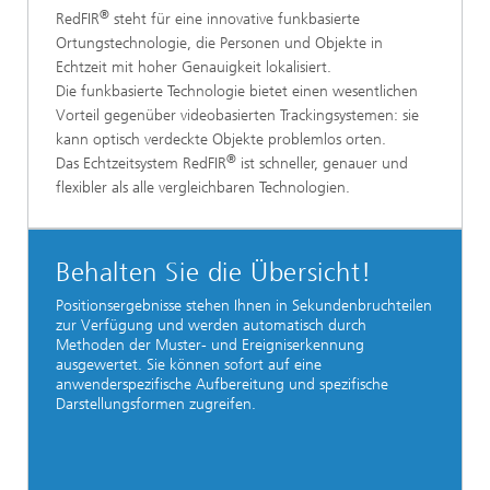
®
RedFIR
steht für eine innovative funkbasierte
Ortungstechnologie, die Personen und Objekte in
Echtzeit mit hoher Genauigkeit lokalisiert.
Die funkbasierte Technologie bietet einen wesentlichen
Vorteil gegenüber videobasierten Trackingsystemen: sie
kann optisch verdeckte Objekte problemlos orten.
®
Das Echtzeitsystem RedFIR
ist schneller, genauer und
flexibler als alle vergleichbaren Technologien.
Behalten Sie die Übersicht!
Positionsergebnisse stehen Ihnen in Sekundenbruchteilen
zur Verfügung und werden automatisch durch
Methoden der Muster- und Ereigniserkennung
ausgewertet. Sie können sofort auf eine
anwenderspezifische Aufbereitung und spezifische
Darstellungsformen zugreifen.