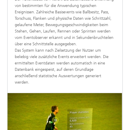
von bestimmten für die Anwendung typischen
Ereignissen. Zahlreiche Basisevents wie Ballbesitz, Pass,
Torschuss, Flanken und physische Daten wie Schrittzahl,
gelaufene Meter, Bewegungsgeschwindigkeiten beim
Stehen, Gehen, Laufen, Rennen oder Sprinten werden
vom Eventobserver erkannt und in Sekundenbruchteilen
über eine Schnittstelle ausgegeben.
Das System kann nach Zielsetzung der Nutzer um
beliebig viele zusätzliche Events erweitert werden. Die
ermittelten Eventdaten werden automatisch in eine
Datenbank eingespeist, auf deren Grundlage
anschließend statistische Auswertungen generiert
werden.