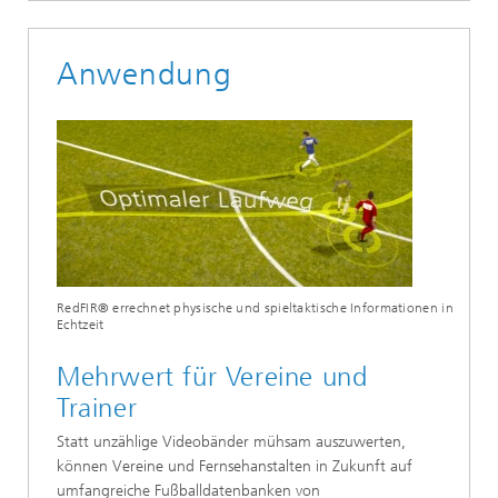
Anwendung
RedFIR® errechnet physische und spieltaktische Informationen in
Echtzeit
Mehrwert für Vereine und
Trainer
Statt unzählige Videobänder mühsam auszuwerten,
können Vereine und Fernsehanstalten in Zukunft auf
umfangreiche Fußballdatenbanken von