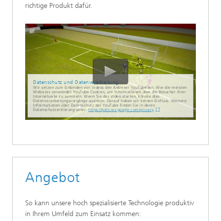
richtige Produkt dafür.
Datenschutz und Datenverarbeitung
Wir setzen zum Einbinden von Videos den Anbieter YouTube ein. Wie die meisten
Websites verwendet YouTube Cookies, um Informationen über die Besucher ihrer
Internetseite zu sammeln. Wenn Sie das Video starten, könnte dies
Datenverarbeitungsvorgänge auslösen. Darauf haben wir keinen Einfluss. Weitere
Informationen über Datenschutz bei YouTube finden Sie in deren
Datenschutzerklärung unter:
https://policies.google.com/privacy
Angebot
So kann unsere hoch spezialisierte Technologie produktiv
in Ihrem Umfeld zum Einsatz kommen: