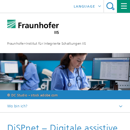
LANGUAGE
ENGLISH
日本語
Fraunhofer-Institut für Integrierte Schaltungen IIS
中文
한국어
© DC Studio – stock.adobe.com
Wo bin ich?
Startseite
DiSPnet – Digitale assistive
Forschungsbereiche