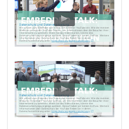
Datenschutz und Datenverarbeitung
Wir setzen zum Einbinden von Videos den Anbieter YouTube ein. Wie die meisten
Websites verwendet YouTube Cookies, um Informationen über die Besucher ihrer
Internetseite zu sammeln. Wenn Sie das Video starten, könnte dies
Datenverarbeitungsvorgänge auslösen. Darauf haben wir keinen Einfluss. Weitere
Informationen über Datenschutz bei YouTube finden Sie in deren
Datenschutzerklärung unter:
https://policies.google.com/privacy
Datenschutz und Datenverarbeitung
Wir setzen zum Einbinden von Videos den Anbieter YouTube ein. Wie die meisten
Websites verwendet YouTube Cookies, um Informationen über die Besucher ihrer
Internetseite zu sammeln. Wenn Sie das Video starten, könnte dies
Datenverarbeitungsvorgänge auslösen. Darauf haben wir keinen Einfluss. Weitere
Informationen über Datenschutz bei YouTube finden Sie in deren
Datenschutzerklärung unter:
https://policies.google.com/privacy