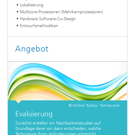
Lokalisierung
Mulitcore-Prozessoren (Mehrkernprozessoren)
Hardware-Software-Co-Design
Entwurfsmethodiken
Angebot
© Mikhail Tolstoy - Fotolia.com
Evaluierung
Zunächst erstellen wir Machbarkeitsstudien auf
Grundlage derer wir dann entscheiden, welche
Technologie Ihren Anforderungen entspricht.