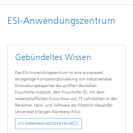
Startseite
ESI-Anwendungszentrum
Forschungsbereiche
Lokalisierung und Vernetzung
Vernetzung und Identifikation
Anwendungen und Projekte
Gebündeltes Wissen
Das ESI-Anwendungszentrum ist eine europaweit
einzigartige Kompetenzbündelung von industrienaher
Entwicklungsexpertise des größten deutschen
Fraunhofer-Instituts, dem Fraunhofer IIS, mit dem
wissenschaftlichen Know-how von 15 Lehrstühlen in den
Bereichen Hard- und Software der Friedrich-Alexander-
Universität Erlangen-Nürnberg (FAU).
ESI-ANWENDUNGSZENTRUM