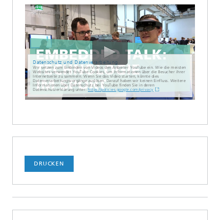
Datenschutz und Datenverarbeitung
Wir setzen zum Einbinden von Videos den Anbieter YouTube ein. Wie die meisten
Websites verwendet YouTube Cookies, um Informationen über die Besucher ihrer
Internetseite zu sammeln. Wenn Sie das Video starten, könnte dies
Datenverarbeitungsvorgänge auslösen. Darauf haben wir keinen Einfluss. Weitere
Informationen über Datenschutz bei YouTube finden Sie in deren
Datenschutzerklärung unter:
https://policies.google.com/privacy
DRUCKEN