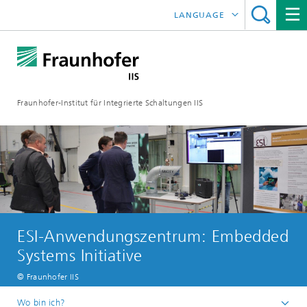
LANGUAGE
ENGLISH
日本語
Fraunhofer-Institut für Integrierte Schaltungen IIS
中文
한국어
ESI-Anwendungszentrum: Embedded
Systems Initiative
© Fraunhofer IIS
Wo bin ich?