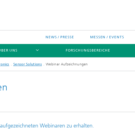
NEWS / PRESSE
MESSEN / EVENTS
ÜBER UNS
FORSCHUNGSBEREICHE
ronics
Sensor Solutions
Webinar Aufzeichnungen
en
ches Chip-Design-Center
 aufgezeichneten Webinaren zu erhalten.
sinitiativen