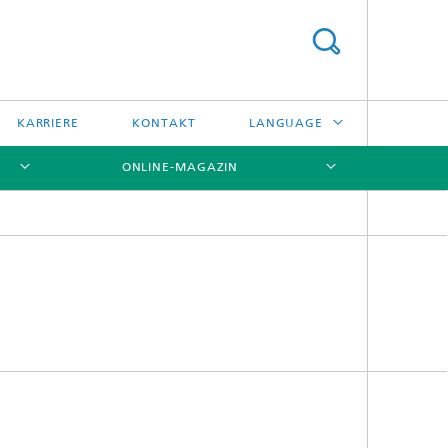
KARRIERE
KONTAKT
LANGUAGE
ONLINE-MAGAZIN
ENGLISH
日本語
[X]
[X]
[X]
中文
한국어