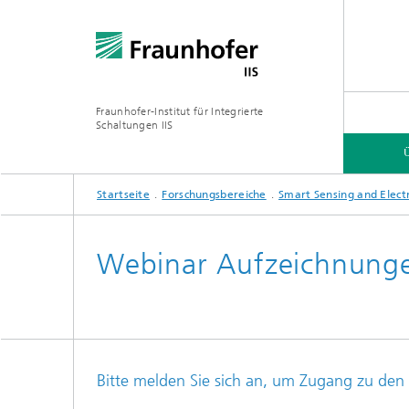
Fraunhofer-Institut für Integrierte
Schaltungen IIS
Startseite
Forschungsbereiche
Smart Sensing and Elect
ÜBER UNS
FORSCHUNGSBEREICHE
ONLINE-MAGAZIN
Webinar Aufzeichnung
Organisation / Organigramm
Bayeris
(BCDC)
Bitte melden Sie sich an, um Zugang zu den
Zukunft
Netzwerk