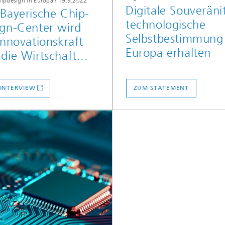
hipdesign in Europa
/
19.9.2022
Digitale Souveräni
Bayerische Chip-
technologische
ign-Center wird
Selbstbestimmung
Innovationskraft
Europa erhalten
die Wirtschaft...
INTERVIEW
ZUM STATEMENT