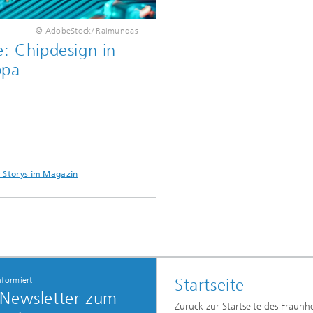
© AdobeStock/ Raimundas
e: Chipdesign in
opa
 Storys im Magazin
nformiert
Startseite
 Newsletter zum
Zurück zur Startseite des Fraunho