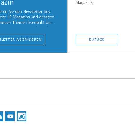
azin
Magazins
ren Sie den Newsletter des
fer IIS Magazins und erhalten
e neuen Themen kompakt per...
LETTER ABONNIEREN
ZURÜCK