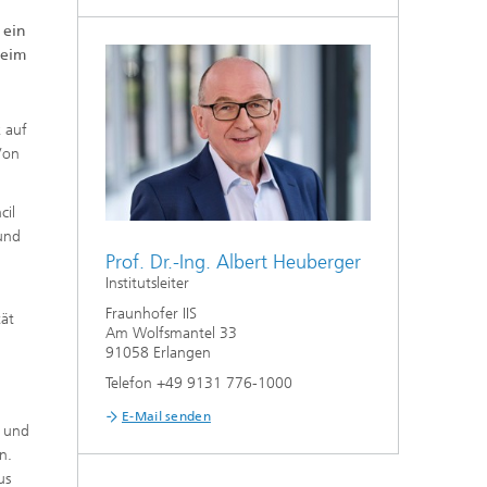
 ein
beim
k auf
Von
cil
 und
Prof. Dr.-Ing. Albert Heuberger
Institutsleiter
Fraunhofer IIS
tät
Am Wolfsmantel 33
91058 Erlangen
Telefon +49 9131 776-1000
E-Mail senden
n und
n.
us