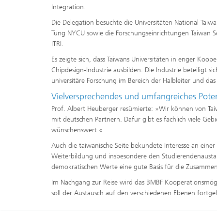
Integration.
Die Delegation besuchte die Universitäten National Taiw
Tung NYCU sowie die Forschungseinrichtungen Taiwan Sem
ITRI.
Es zeigte sich, dass Taiwans Universitäten in enger Koope
Chipdesign-Industrie ausbilden. Die Industrie beteiligt s
universitäre Forschung im Bereich der Halbleiter und d
Vielversprechendes und umfangreiches Poten
Prof. Albert Heuberger resümierte: »Wir können von Tai
mit deutschen Partnern. Dafür gibt es fachlich viele Ge
wünschenswert.«
Auch die taiwanische Seite bekundete Interesse an eine
Weiterbildung und insbesondere den Studierendenaustaus
demokratischen Werte eine gute Basis für die Zusammena
Im Nachgang zur Reise wird das BMBF Kooperationsmöglic
soll der Austausch auf den verschiedenen Ebenen fortg