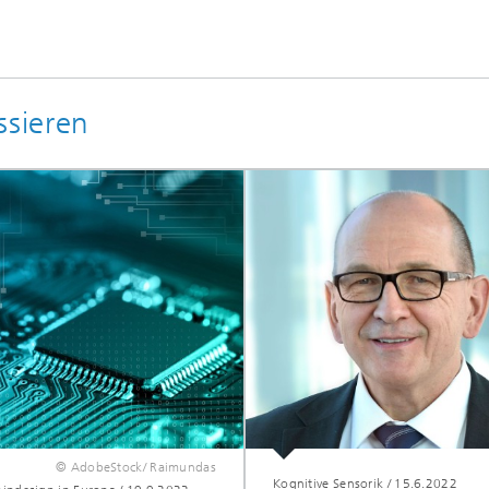
ssieren
© AdobeStock/ Raimundas
Kognitive Sensorik
/
15.6.2022