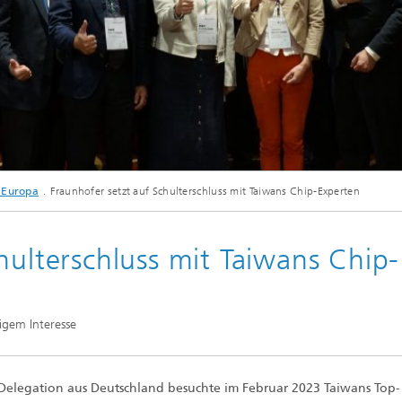
sche Initiativen
© Forschungsfabrik Mikroelektronik
n Europa
Fraunhofer setzt auf Schulterschluss mit Taiwans Chip-Experten
mit dem National Science and Technology Council Taiwan (NSTC) eine Delegationsr
langes Lernen sowie Wasserstoff und Mikroelektronik zusammen. Für das Thema Mi
 Albert Heuberger (Fraunhofer IIS), Dr. Thorsten Edelhäuser (Fraunhofer IIS) und 
hulterschluss mit Taiwans Chip-
igem Interesse
e Delegation aus Deutschland besuchte im Februar 2023 Taiwans Top-