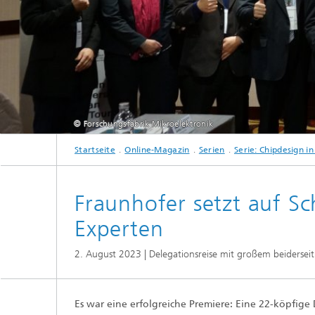
Strategi
© Forschungsfabrik Mikroelektronik
Startseite
Online-Magazin
Serien
Serie: Chipdesign i
Das Bundesministerium für Bildung und Forschung (BMBF) hat in Zusammenarbeit 
sich aus Vertreter:innen des BMBF zu den Themen Aus-/Weiterbildung und Lebens
Schlichtmann (Technische Universität München), Prof.
Fraunhofer setzt auf Sc
Experten
2. August 2023 | Delegationsreise mit großem beiderseit
Es war eine erfolgreiche Premiere: Eine 22-köpfig