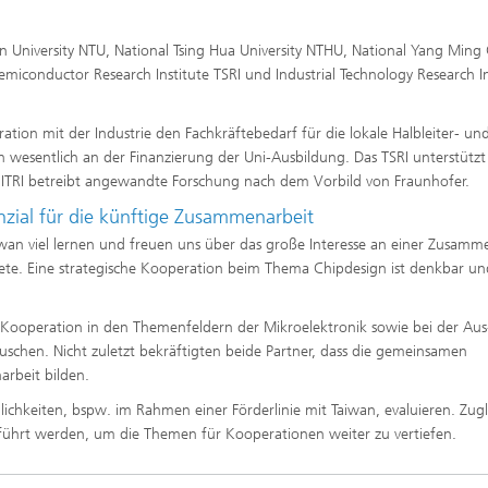
an University NTU, National Tsing Hua University NTHU, National Yang Ming
iconductor Research Institute TSRI und Industrial Technology Research In
ration mit der Industrie den Fachkräftebedarf für die lokale Halbleiter- un
ich wesentlich an der Finanzierung der Uni-Ausbildung. Das TSRI unterstützt
as ITRI betreibt angewandte Forschung nach dem Vorbild von Fraunhofer.
zial für die künftige Zusammenarbeit
wan viel lernen und freuen uns über das große Interesse an einer Zusamm
biete. Eine strategische Kooperation beim Thema Chipdesign ist denkbar un
r Kooperation in den Themenfeldern der Mikroelektronik sowie bei der Au
chen. Nicht zuletzt bekräftigten beide Partner, dass die gemeinsamen
rbeit bilden.
hkeiten, bspw. im Rahmen einer Förderlinie mit Taiwan, evaluieren. Zugl
eführt werden, um die Themen für Kooperationen weiter zu vertiefen.