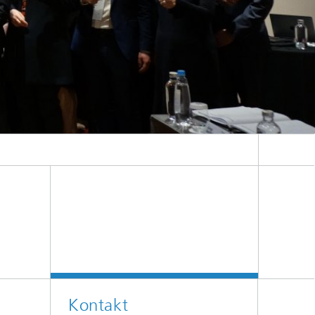
eise nach Taiwan im Februar 2023 organisiert. Die 22-köpfige Delegation setzte
kroelektronik bestand die Delegation aus Dr. Roland Krüppel (BMBF,), Prof. Ulf
Dr. Andreas Grimm (Forschungsfabrik Mikroelektronik).
Kontakt