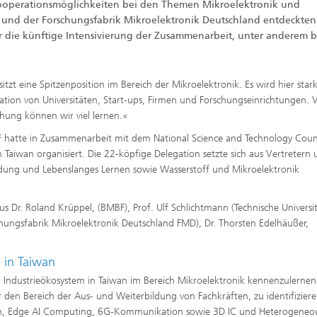
Kooperationsmöglichkeiten bei den Themen Mikroelektronik und
IS und der Forschungsfabrik Mikroelektronik Deutschland entdeckten
r die künftige Intensivierung der Zusammenarbeit, unter anderem 
sitzt eine Spitzenposition im Bereich der Mikroelektronik. Es wird hier star
ration von Universitäten, Start-ups, Firmen und Forschungseinrichtungen. 
chung können wir viel lernen.«
 hatte in Zusammenarbeit mit dem National Science and Technology Coun
Taiwan organisiert. Die 22-köpfige Delegation setzte sich aus Vertretern
dung und Lebenslanges Lernen sowie Wasserstoff und Mikroelektronik
s Dr. Roland Krüppel, (BMBF), Prof. Ulf Schlichtmann (Technische Universi
chungsfabrik Mikroelektronik Deutschland FMD), Dr. Thorsten Edelhäußer,
e in Taiwan
nd Industrieökosystem in Taiwan im Bereich Mikroelektronik kennenzulerne
en Bereich der Aus- und Weiterbildung von Fachkräften, zu identifiziere
gn, Edge AI Computing, 6G-Kommunikation sowie 3D IC und Heterogeneo