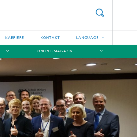
KARRIERE
KONTAKT
LANGUAGE
ONLINE-MAGAZIN
ENGLISH
日本語
[X]
[X]
[X]
中文
한국어