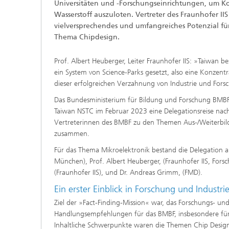
Universitäten und -Forschungseinrichtungen, um 
Wasserstoff auszuloten. Vertreter des Fraunhofer I
vielversprechendes und umfangreiches Potenzial fü
Thema Chipdesign.
Prof. Albert Heuberger, Leiter Fraunhofer IIS: »Taiwan be
ein System von Science-Parks gesetzt, also eine Konzent
dieser erfolgreichen Verzahnung von Industrie und Fors
Das Bundesministerium für Bildung und Forschung BMBF
Taiwan NSTC im Februar 2023 eine Delegationsreise nach 
Vertreterinnen des BMBF zu den Themen Aus-/Weiterbil
zusammen.
Für das Thema Mikroelektronik bestand die Delegation au
München), Prof. Albert Heuberger, (Fraunhofer IIS, Fors
(Fraunhofer IIS), und Dr. Andreas Grimm, (FMD).
Ein erster Einblick in Forschung und Industri
Ziel der »Fact-Finding-Mission« war, das Forschungs- u
Handlungsempfehlungen für das BMBF, insbesondere für d
Inhaltliche Schwerpunkte waren die Themen Chip Desi