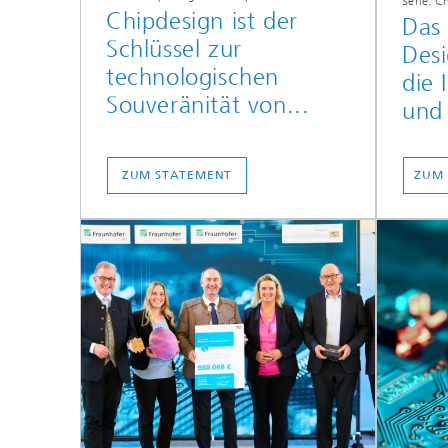
Serie: C
Chipdesign ist der
Das 
Schlüssel zur
Des
technologischen
die 
Souveränität von...
und 
ZUM STATEMENT
ZUM 