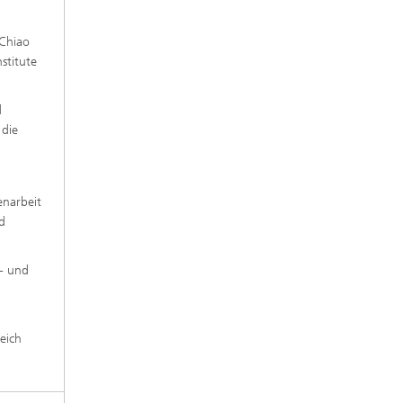
 Chiao
stitute
d
 die
enarbeit
d
s- und
eich