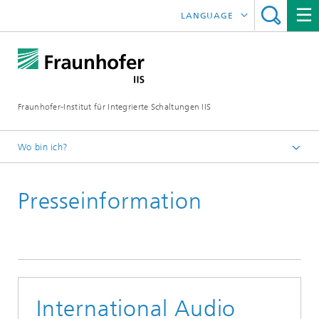
LANGUAGE
ENGLISH
日本語
Fraunhofer-Institut für Integrierte Schaltungen IIS
中文
한국어
Wo bin ich?
Startseite
Presseinformation
News / Presse
International Audio