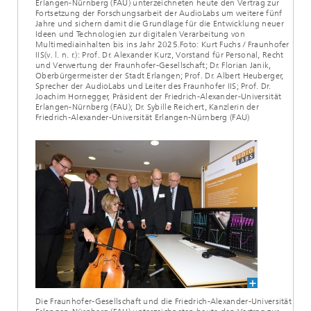
Erlangen-Nürnberg (FAU) unterzeichneten heute den Vertrag zur
Fortsetzung der Forschungsarbeit der AudioLabs um weitere fünf
Jahre und sichern damit die Grundlage für die Entwicklung neuer
Ideen und Technologien zur digitalen Verarbeitung von
Multimediainhalten bis ins Jahr 2025.Foto: Kurt Fuchs / Fraunhofer
IIS(v. l. n. r.): Prof. Dr. Alexander Kurz, Vorstand für Personal, Recht
und Verwertung der Fraunhofer-Gesellschaft; Dr. Florian Janik,
Oberbürgermeister der Stadt Erlangen; Prof. Dr. Albert Heuberger,
Sprecher der AudioLabs und Leiter des Fraunhofer IIS; Prof. Dr.
Joachim Hornegger, Präsident der Friedrich-Alexander-Universität
Erlangen-Nürnberg (FAU); Dr. Sybille Reichert, Kanzlerin der
Friedrich-Alexander-Universität Erlangen-Nürnberg (FAU)
Die Fraunhofer-Gesellschaft und die Friedrich-Alexander-Universität