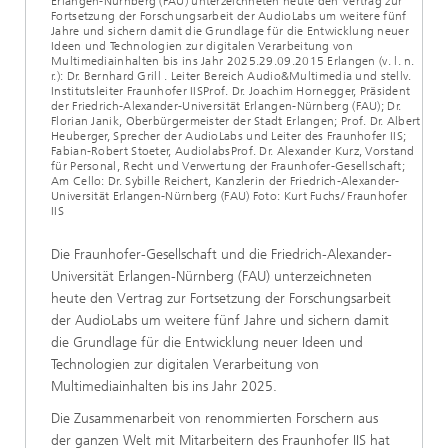
Erlangen-Nürnberg (FAU) unterzeichneten heute den Vertrag zur
Fortsetzung der Forschungsarbeit der AudioLabs um weitere fünf
Jahre und sichern damit die Grundlage für die Entwicklung neuer
Ideen und Technologien zur digitalen Verarbeitung von
Multimediainhalten bis ins Jahr 2025.29.09.2015 Erlangen (v. l. n.
r.): Dr. Bernhard Grill . Leiter Bereich Audio&Multimedia und stellv.
Institutsleiter Fraunhofer IISProf. Dr. Joachim Hornegger, Präsident
der Friedrich-Alexander-Universität Erlangen-Nürnberg (FAU); Dr.
Florian Janik, Oberbürgermeister der Stadt Erlangen; Prof. Dr. Albert
Heuberger, Sprecher der AudioLabs und Leiter des Fraunhofer IIS;
Fabian-Robert Stoeter, AudiolabsProf. Dr. Alexander Kurz, Vorstand
für Personal, Recht und Verwertung der Fraunhofer-Gesellschaft;
Am Cello: Dr. Sybille Reichert, Kanzlerin der Friedrich-Alexander-
Universität Erlangen-Nürnberg (FAU) Foto: Kurt Fuchs/ Fraunhofer
IIS
Die Fraunhofer-Gesellschaft und die Friedrich-Alexander-
Universität Erlangen-Nürnberg (FAU) unterzeichneten
heute den Vertrag zur Fortsetzung der Forschungsarbeit
der AudioLabs um weitere fünf Jahre und sichern damit
die Grundlage für die Entwicklung neuer Ideen und
Technologien zur digitalen Verarbeitung von
Multimediainhalten bis ins Jahr 2025.
Die Zusammenarbeit von renommierten Forschern aus
der ganzen Welt mit Mitarbeitern des Fraunhofer IIS hat