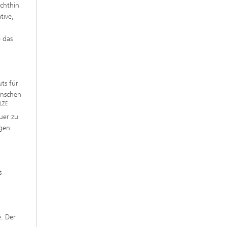
echthin
tive,
e das
uts für
enschen
LZE
uer zu
igen
s
. Der