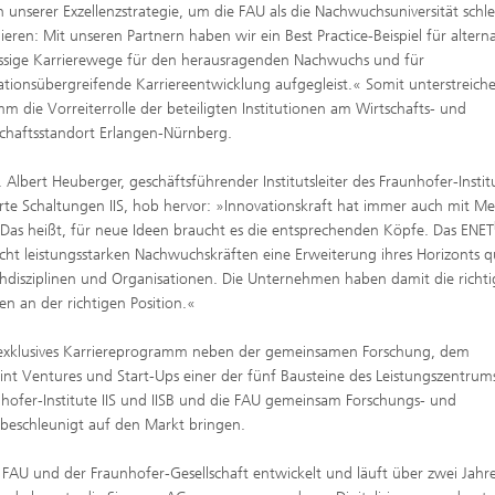
n unserer Exzellenzstrategie, um die FAU als die Nachwuchsuniversität schl
lieren: Mit unseren Partnern haben wir ein Best Practice-Beispiel für alterna
ssige Karrierewege für den herausragenden Nachwuchs und für
ationsübergreifende Karriereentwicklung aufgegleist.« Somit unterstreich
m die Vorreiterrolle der beteiligten Institutionen am Wirtschafts- und
chaftsstandort Erlangen-Nürnberg.
. Albert Heuberger, geschäftsführender Institutsleiter des Fraunhofer-Instit
erte Schaltungen IIS, hob hervor: »Innovationskraft hat immer auch mit M
 Das heißt, für neue Ideen braucht es die entsprechenden Köpfe. Das ENET
cht leistungsstarken Nachwuchskräften eine Erweiterung ihres Horizonts q
hdisziplinen und Organisationen. Die Unternehmen haben damit die richt
n an der richtigen Position.«
ls exklusives Karriereprogramm neben der gemeinsamen Forschung, dem
 Ventures und Start-Ups einer der fünf Bausteine des Leistungszentrum
nhofer-Institute IIS und IISB und die FAU gemeinsam Forschungs- und
beschleunigt auf den Markt bringen.
FAU und der Fraunhofer-Gesellschaft entwickelt und läuft über zwei Jahre