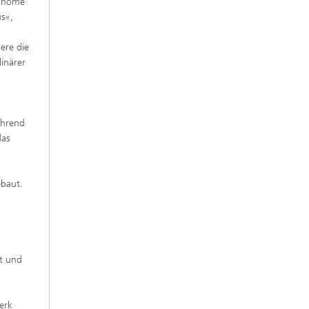
tonome
us«,
ere die
inärer
ährend
das
ebaut.
,
et und
erk