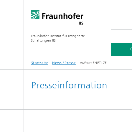
Fraunhofer-Institut für Integrierte
Schaltungen IIS
Startseite
News / Presse
Auftakt ENET-LZE
ÜBER UNS
FORSCHUNGSBEREICHE
ONLINE-MAGAZIN
Presseinformation
Organisation / Organigramm
Bayeris
(BCDC)
Zukunft
Netzwerk