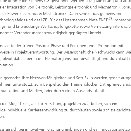
en Runde konnte die Siemens AG gewonnen werden. »Digitalisierung und au
ler Integration von Elektronik, Leistungselektronik und Mechatronik vora
iefelds Power Electronics & Mechatronics. Darin sehe er das gemeinsame
LZE
echnologiefelds und des LZE. Für das Unternehmen biete ENET
insbesond
gs- und Entwicklungs-Wertschöpfungskette sowie Vernetzung interdiszipl
 enormer Veränderungsgeschwindigkeit geprägten Umfeld.
romovierte der frühen Postdoc-Phase und Personen ohne Promotion mit
lerweise in Projektverantwortung. Der wissenschaftliche Nachwuchs kann w
, bleibt dabei aber in der Heimatorganisation beschäftigt und durchläuft 
isation.
 gecoacht. Ihre Netzwerkfähigkeiten und Soft Skills werden gezielt ausg
ahmen unterstützt, zum Beispiel zu den Themenblöcken Entrepreneurship
nikation und Medien, oder durch einen Auslandsaufenthalt.
ie Möglichkeit, an Top-Forschungsprojekten zu arbeiten, sich ein
e individuelle Karriereentwicklung zu durchlaufen sowie sich zielgericht
en.
ass sie sich bei innovativer Forschung einbringen und ein Innovationsnetzw