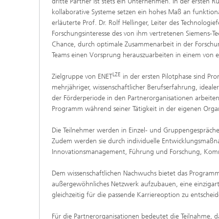
dritte Partner ist stets ein Unternehmen. In der erst
kollaborative Systeme setzen ein hohes Maß an funktiona
erläuterte Prof. Dr. Rolf Hellinger, Leiter des Technolog
Forschungsinteresse des von ihm vertretenen Siemens-T
Chance, durch optimale Zusammenarbeit in der Forschun
Teams einen Vorsprung herauszuarbeiten in einem von
LZE
Zielgruppe von ENET
in der ersten Pilotphase sind P
mehrjähriger, wissenschaftlicher Berufserfahrung, idea
der Förderperiode in den Partnerorganisationen arbeiten
Programm während seiner Tätigkeit in der eigenen Organ
Die Teilnehmer werden in Einzel- und Gruppengesprächen
Zudem werden sie durch individuelle Entwicklungsmaßn
Innovationsmanagement, Führung und Forschung, Kommu
Dem wissenschaftlichen Nachwuchs bietet das Programm d
außergewöhnliches Netzwerk aufzubauen, eine einzigartig
gleichzeitig für die passende Karriereoption zu entscheid
Für die Partnerorganisationen bedeutet die Teilnahme, d