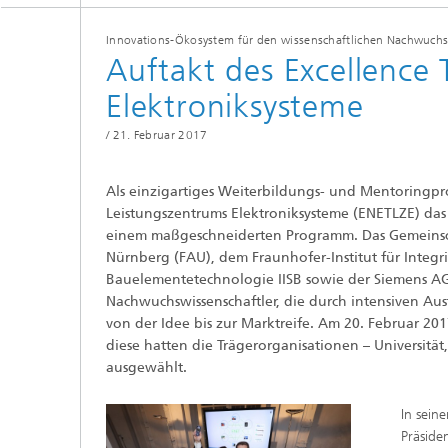
Strategi
Innovations-Ökosystem für den wissenschaftlichen Nachwuch
Auftakt des Excellence 
Elektroniksysteme
/
21. Februar 2017
Als einzigartiges Weiterbildungs- und Mentoringp
Leistungszentrums Elektroniksysteme (ENETLZE) das B
einem maßgeschneiderten Programm. Das Gemeinscha
Nürnberg (FAU), dem Fraunhofer-Institut für Integri
Bauelementetechnologie IISB sowie der Siemens AG
Nachwuchswissenschaftler, die durch intensiven Au
von der Idee bis zur Marktreife. Am 20. Februar 201
diese hatten die Trägerorganisationen – Universität
ausgewählt.
In sein
Präside