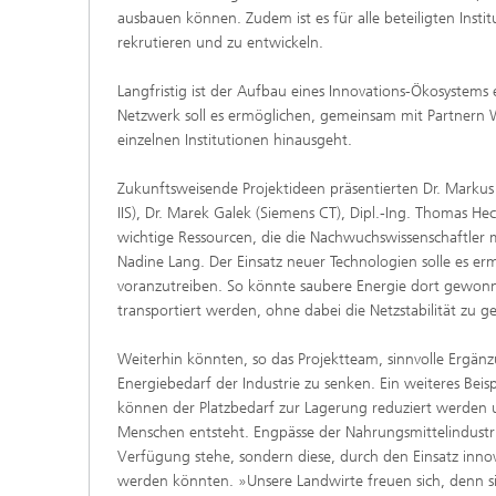
ausbauen können. Zudem ist es für alle beteiligten Inst
rekrutieren und zu entwickeln.
Langfristig ist der Aufbau eines Innovations-Ökosystem
Netzwerk soll es ermöglichen, gemeinsam mit Partnern 
einzelnen Institutionen hinausgeht.
Zukunftsweisende Projektideen präsentierten Dr. Markus
IIS), Dr. Marek Galek (Siemens CT), Dipl.-Ing. Thomas He
wichtige Ressourcen, die die Nachwuchswissenschaftler m
Nadine Lang. Der Einsatz neuer Technologien solle es 
voranzutreiben. So könnte saubere Energie dort gewonn
transportiert werden, ohne dabei die Netzstabilität zu g
Weiterhin könnten, so das Projektteam, sinnvolle Ergän
Energiebedarf der Industrie zu senken. Ein weiteres Beisp
können der Platzbedarf zur Lagerung reduziert werden 
Menschen entsteht. Engpässe der Nahrungsmittelindustr
Verfügung stehe, sondern diese, durch den Einsatz inn
werden könnten. »Unsere Landwirte freuen sich, denn s