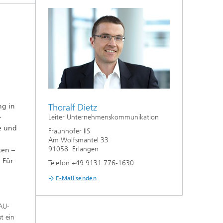
ng in
Thoralf Dietz
-
Leiter Unternehmenskommunikation
me und
Fraunhofer IIS
Am Wolfsmantel 33
91058 Erlangen
ten –
 Für
Telefon +49 9131 776-1630
E-Mail senden
FAU-
t ein