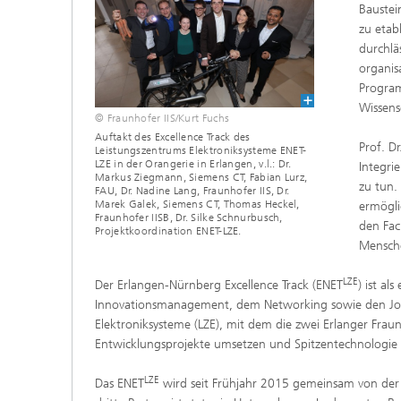
Baustei
zu etab
durchlä
organis
Program
Wissens
© Fraunhofer IIS/Kurt Fuchs
Auftakt des Excellence Track des
Prof. Dr
Leistungszentrums Elektroniksysteme ENET-
LZE in der Orangerie in Erlangen, v.l.: Dr.
Integri
Markus Ziegmann, Siemens CT, Fabian Lurz,
zu tun.
FAU, Dr. Nadine Lang, Fraunhofer IIS, Dr.
Marek Galek, Siemens CT, Thomas Heckel,
ermögli
Fraunhofer IISB, Dr. Silke Schnurbusch,
den Fac
Projektkoordination ENET-LZE.
Mensche
LZE
Der Erlangen-Nürnberg Excellence Track (ENET
) ist a
Innovationsmanagement, dem Networking sowie den Joint
Elektroniksysteme (LZE), mit dem die zwei Erlanger Frau
Entwicklungsprojekte umsetzen und Spitzentechnologie 
LZE
Das ENET
wird seit Frühjahr 2015 gemeinsam von der 