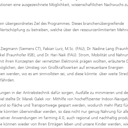
itutionen eine ausgezeichnete Möglichkeit, wissenschaftlichen Nachwuchs z
s ein übergeordnetes Ziel des Programmes. Dieses branchenübergreifende
Wertschöpfung zu betreiben, welche über den ressourcenlimitierten Mehr
 Ziegmann (Siemens CT), Fabian Lurz, M.Sc. (FAU), Dr. Nadine Lang (Fraun
ckel (Fraunhofer IISB), und Dr. Hari Naik (FAU). Strom, Mobilität und Nahru
it ihren Konzepten der vernetzten Elektronik prägen wollten, erläuterte D
ermöglichen, den Umstieg von Großkraftwerken auf erneuerbare Energien
en werden, wo es am sinnvollsten sei, und diese könnte über weite Stre
efährden.
zungen in der Antriebstechnik dafür sorgen, Ausfälle zu minimieren und d
iel stellte Dr. Marek Galek vor: Mithilfe von hocheffizienter Indoor-Navigat
und so Fläche und Transportwege gespart werden, wodurch mehr Platz fü
ie könnten überwindbar werden, so dass nicht nur genug Nahrung für all
ovativer Anwendungen im farming 4.0, auch regional und nachhaltig produ
ie können wieder von Ihren Erträgen leben und unsere Kinder werden, wi