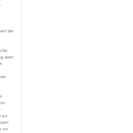
u
wert der
hofer
ng seien
r.
cken
en
ion
r
e zur
ziert
e wir