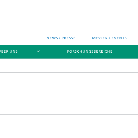
NEWS / PRESSE
MESSEN / EVENTS
ÜBER UNS
FORSCHUNGSBEREICHE
ches Chip-Design-Center
sinitiativen