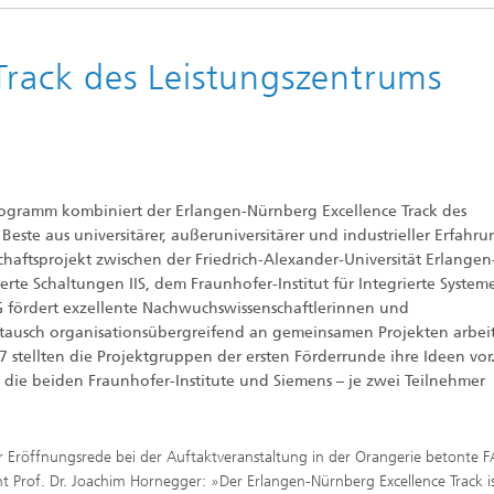
sche Initiativen
s
Track des Leistungszentrums
rogramm kombiniert der Erlangen-Nürnberg Excellence Track des
este aus universitärer, außeruniversitärer und industrieller Erfahru
ftsprojekt zwischen der Friedrich-Alexander-Universität Erlangen
erte Schaltungen IIS, dem Fraunhofer-Institut für Integrierte Syste
 fördert exzellente Nachwuchswissenschaftlerinnen und
stausch organisationsübergreifend an gemeinsamen Projekten arbei
7 stellten die Projektgruppen der ersten Förderrunde ihre Ideen vor.
, die beiden Fraunhofer-Institute und Siemens – je zwei Teilnehmer
er Eröffnungsrede bei der Auftaktveranstaltung in der Orangerie betonte 
nt Prof. Dr. Joachim Hornegger: »Der Erlangen-Nürnberg Excellence Track is