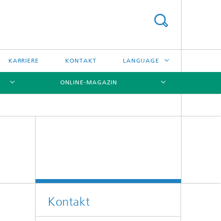
KARRIERE
KONTAKT
LANGUAGE
ONLINE-MAGAZIN
ENGLISH
日本語
[X]
[X]
[X]
中文
한국어
Kontakt