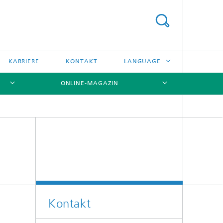
KARRIERE
KONTAKT
LANGUAGE
ONLINE-MAGAZIN
ENGLISH
日本語
[X]
[X]
[X]
中文
한국어
Kontakt