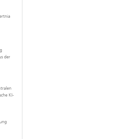
ertnia
ig
us der
ntralen
sche KI-
lung