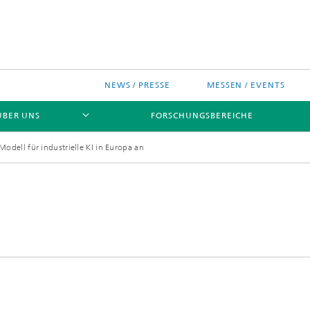
NEWS / PRESSE
MESSEN / EVENTS
ÜBER UNS
FORSCHUNGSBEREICHE
Modell für industrielle KI in Europa an
ches Chip-Design-Center
sinitiativen