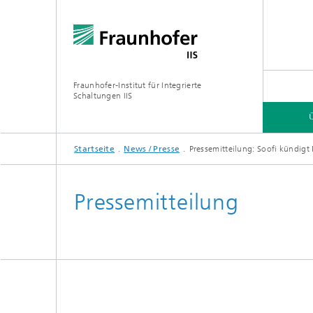
Fraunhofer-Institut für Integrierte
Schaltungen IIS
Startseite
News / Presse
Pressemitteilung: Soofi kündigt 
ÜBER UNS
FORSCHUNGSBEREICHE
ONLINE-MAGAZIN
Pressemitteilung
Organisation / Organigramm
Bayeris
(BCDC)
Zukunft
Netzwerk