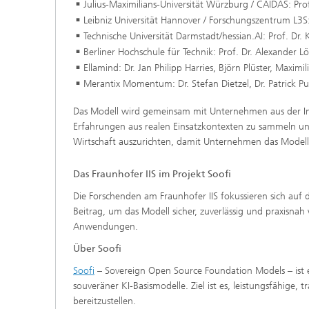
Julius-Maximilians-Universität Würzburg / CAIDAS: Prof
Leibniz Universität Hannover / Forschungszentrum L3S:
Technische Universität Darmstadt/hessian.AI: Prof. Dr. 
Berliner Hochschule für Technik: Prof. Dr. Alexander L
Ellamind: Dr. Jan Philipp Harries, Björn Plüster, Maximil
Merantix Momentum: Dr. Stefan Dietzel, Dr. Patrick Pu
Das Modell wird gemeinsam mit Unternehmen aus der Indu
Erfahrungen aus realen Einsatzkontexten zu sammeln u
Wirtschaft auszurichten, damit Unternehmen das Modell 
Das Fraunhofer IIS im Projekt Soofi
Die Forschenden am Fraunhofer IIS fokussieren sich auf da
Beitrag, um das Modell sicher, zuverlässig und praxisnah
Anwendungen.
Über Soofi
Soofi
– Sovereign Open Source Foundation Models – ist e
souveräner KI-Basismodelle. Ziel ist es, leistungsfähige,
bereitzustellen.