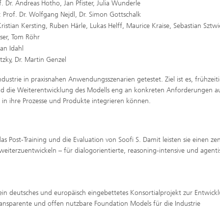
. Dr. Andreas Hotho, Jan Pfister, Julia Wunderle
 Prof. Dr. Wolfgang Nejdl, Dr. Simon Gottschalk
Kristian Kersting, Ruben Härle, Lukas Helff, Maurice Kraise, Sebastian Sztwi
öser, Tom Röhr
ian Idahl
tzky, Dr. Martin Genzel
strie in praxisnahen Anwendungsszenarien getestet. Ziel ist es, frühzeit
nd die Weiterentwicklung des Modells eng an konkreten Anforderungen a
in ihre Prozesse und Produkte integrieren können.
s Post-Training und die Evaluation von Soofi S. Damit leisten sie einen ze
 weiterzuentwickeln – für dialogorientierte, reasoning-intensive und agenti
in deutsches und europäisch eingebettetes Konsortialprojekt zur Entwick
 transparente und offen nutzbare Foundation Models für die Industrie