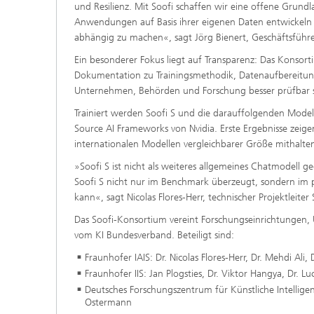
und Resilienz. Mit Soofi schaffen wir eine offene Grund
Anwendungen auf Basis ihrer eigenen Daten entwickeln
abhängig zu machen«, sagt Jörg Bienert, Geschäftsführe
Ein besonderer Fokus liegt auf Transparenz: Das Konsort
Dokumentation zu Trainingsmethodik, Datenaufbereitung 
Unternehmen, Behörden und Forschung besser prüfbar s
Trainiert werden Soofi S und die darauffolgenden Model
Source AI Frameworks von Nvidia. Erste Ergebnisse zeige
internationalen Modellen vergleichbarer Größe mithalten
»Soofi S ist nicht als weiteres allgemeines Chatmodell ge
Soofi S nicht nur im Benchmark überzeugt, sondern im pr
kann«, sagt Nicolas Flores-Herr, technischer Projektleite
Das Soofi-Konsortium vereint Forschungseinrichtungen, 
vom KI Bundesverband. Beteiligt sind:
Fraunhofer IAIS: Dr. Nicolas Flores-Herr, Dr. Mehdi Al
Fraunhofer IIS: Jan Plogsties, Dr. Viktor Hangya, Dr. L
Deutsches Forschungszentrum für Künstliche Intelligenz:
Ostermann