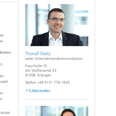
ner
ra-
bieten.
Thoralf Dietz
Leiter Unternehmenskommunikation
KI-
Fraunhofer IIS
Am Wolfsmantel 33
91058 Erlangen
en.
odell
Telefon +49 9131 776-1630
E-Mail senden
nen
ne
ränität