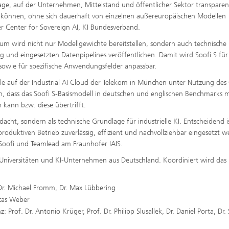
lage, auf der Unternehmen, Mittelstand und öffentlicher Sektor transparen
 können, ohne sich dauerhaft von einzelnen außereuropäischen Modellen
r Center for Sovereign AI, KI Bundesverband.
ium wird nicht nur Modellgewichte bereitstellen, sondern auch technische
und eingesetzten Datenpipelines veröffentlichen. Damit wird Soofi S für
owie für spezifische Anwendungsfelder anpassbar.
le auf der Industrial AI Cloud der Telekom in München unter Nutzung des
n, dass das Soofi S-Basismodell in deutschen und englischen Benchmarks m
 kann bzw. diese übertrifft.
dacht, sondern als technische Grundlage für industrielle KI. Entscheidend is
oduktiven Betrieb zuverlässig, effizient und nachvollziehbar eingesetzt 
r Soofi und Teamlead am Fraunhofer IAIS.
Universitäten und KI-Unternehmen aus Deutschland. Koordiniert wird das 
i, Dr. Michael Fromm, Dr. Max Lübbering
ucas Weber
 Prof. Dr. Antonio Krüger, Prof. Dr. Philipp Slusallek, Dr. Daniel Porta, Dr