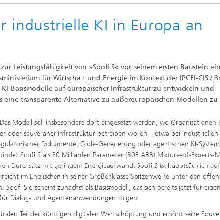
sche Initiativen
r industrielle KI in Europa an
e zur Leistungsfähigkeit von »Soofi S« vor, seinem ersten Baustein ei
inisterium für Wirtschaft und Energie im Kontext der IPCEI-CIS / 8
ige KI-Basismodelle auf europäischer Infrastruktur zu entwickeln und
 eine transparente Alternative zu außereuropäischen Modellen zu 
. Das Modell soll insbesondere dort eingesetzt werden, wo Organisationen 
 oder souveräner Infrastruktur betreiben wollen – etwa bei industriellen
regulatorischer Dokumente, Code-Generierung oder agentischen KI-System
rbindet Soofi S als 30 Milliarden Parameter (30B A3B) Mixture-of-Experts-M
en Durchsatz mit geringem Energieaufwand. Soofi S ist hauptsächlich auf
rreicht im Englischen in seiner Größenklasse Spitzenwerte unter den offe
Soofi S erscheint zunächst als Basismodell, das sich bereits jetzt für eige
n für Dialog- und Agentenanwendungen folgen.
entralen Teil der künftigen digitalen Wertschöpfung und erhöht seine Souve