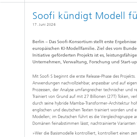
Strategi
Soofi kündigt Modell fü
17. Juni 2026
Berlin – Das Soofi-Konsortium stellt erste Ergebniss
europäischen KI-Modellfamilie. Ziel des vom Bundesm
Initiative geförderten Projekts ist es, leistungsfäh
Unternehmen, Verwaltung, Forschung und Start-ups
Mit Soofi S beginnt die erste Release-Phase des Projekts
Anwendungen nachvollziehbar, anpassbar und auf eigener
Prozessen, der Analyse umfangreicher technischer und 
Trainiert von Grund auf mit 27 Billionen (27T) Token, ve
durch seine hybride Mamba-Transformer-Architektur hoh
englischen und deutschen Texten trainiert worden und e
Modellen; im Deutschen führt es die Vergleichsgruppe an. 
Domänen feinabstimmen lässt; nachtrainierte Variante
»Wer die Basismodelle kontrolliert, kontrolliert einen z