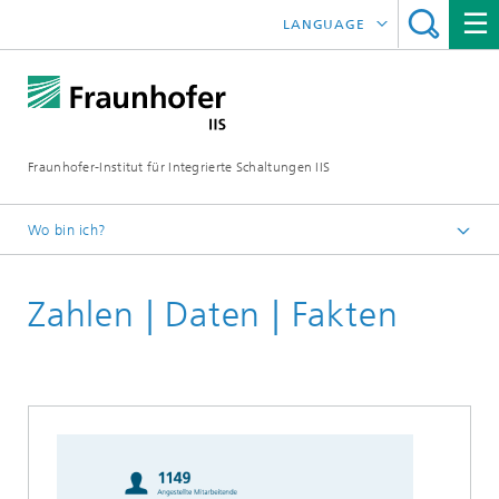
LANGUAGE
ENGLISH
日本語
Fraunhofer-Institut für Integrierte Schaltungen IIS
中文
한국어
Wo bin ich?
Startseite
Zahlen | Daten | Fakten
Über uns
Das zeichnet uns aus
Jahresbericht
2021