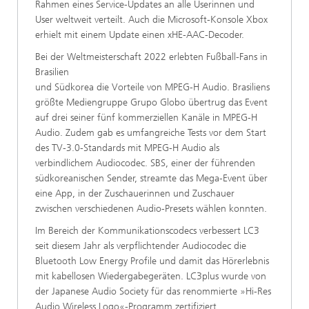
Rahmen eines Service-Updates an alle Userinnen und
User weltweit verteilt. Auch die Microsoft-Konsole Xbox
erhielt mit einem Update einen xHE-AAC-Decoder.
Bei der Weltmeisterschaft 2022 erlebten Fußball-Fans in
Brasilien
und Südkorea die Vorteile von MPEG-H Audio. Brasiliens
größte Mediengruppe Grupo Globo übertrug das Event
auf drei seiner fünf kommerziellen Kanäle in MPEG-H
Audio. Zudem gab es umfangreiche Tests vor dem Start
des TV-3.0-Standards mit MPEG-H Audio als
verbindlichem Audiocodec. SBS, einer der führenden
südkoreanischen Sender, streamte das Mega-Event über
eine App, in der Zuschauerinnen und Zuschauer
zwischen verschiedenen Audio-Presets wählen konnten.
Im Bereich der Kommunikationscodecs verbessert LC3
seit diesem Jahr als verpflichtender Audiocodec die
Bluetooth Low Energy Profile und damit das Hörerlebnis
mit kabellosen Wiedergabegeräten. LC3plus wurde von
der Japanese Audio Society für das renommierte »Hi-Res
Audio Wireless Logo«-Programm zertifiziert.