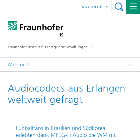
LANGUAGE
ENGLISH
日本語
Fraunhofer-Institut für Integrierte Schaltungen IIS
中文
한국어
Wo bin ich?
Startseite
Audiocodecs aus Erlangen
Über uns
Das zeichnet uns aus
weltweit gefragt
Jahresbericht
2022
Fußballfans in Brasilien und Südkorea
erlebten dank MPEG-H Audio die WM mit