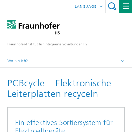
LANGUAGE
ENGLISH
日本語
Fraunhofer-Institut für Integrierte Schaltungen IIS
中文
한국어
Wo bin ich?
Startseite
PCBcycle – Elektronische
Über uns
Das zeichnet uns aus
Leiterplatten recyceln
Jahresbericht
2022
Ein effektives Sortiersystem für
Elektroaltgeräte