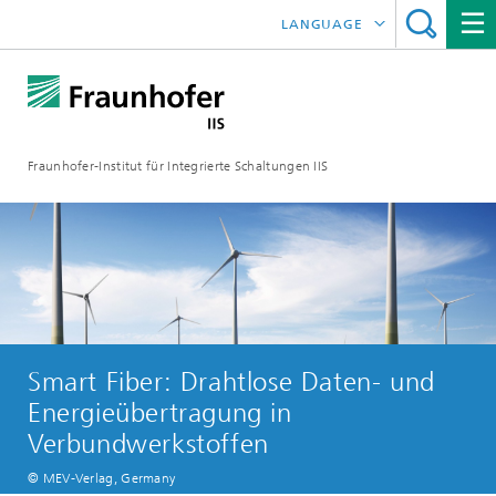
LANGUAGE
ENGLISH
日本語
Fraunhofer-Institut für Integrierte Schaltungen IIS
中文
한국어
Smart Fiber: Drahtlose Daten- und
Energieübertragung in
Verbundwerkstoffen
© MEV-Verlag, Germany