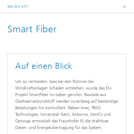
Wo bin ich?
Startseite
Smart Fiber
Forschungsbereiche
Lokalisierung und Vernetzung
Vernetzung und Identifikation
Anwendungen und Projekte
Auf einen Blick
Um zu vermeiden, dass bei den Rotoren bei
Windkraftanlagen Schäden entstehen, wurde das EU-
Projekt SmartFiber ins Leben gerufen. Bauteile aus
Glasfaserverbundstoff werden zuverlässig auf beständige
Belastungen hin kontrolliert. Neben Imec, FBGS
Technologies, Universität Gent, Airborne, XenICs und
Optocap entwickelt das Fraunhofer IIS die drahtlose
Daten- und Energieübertragung für das System.