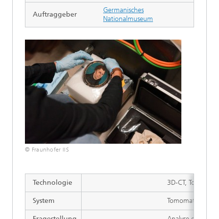
Germanisches
Auftraggeber
Nationalmuseum
© Fraunhofer IIS
Technologie
3D-CT, Tomosynt
System
Tomomat
Fragestellung
Analyse der Zus