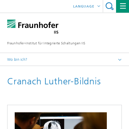
LANGUAGE
ENGLISH
日本語
Fraunhofer-Institut für Integrierte Schaltungen IIS
中文
한국어
Wo bin ich?
Startseite
Cranach Luther-Bildnis
Forschungsbereiche
Entwicklungszentrum Röntgentechnik
Forschungsthemen
Digitalisierung von Kulturgut