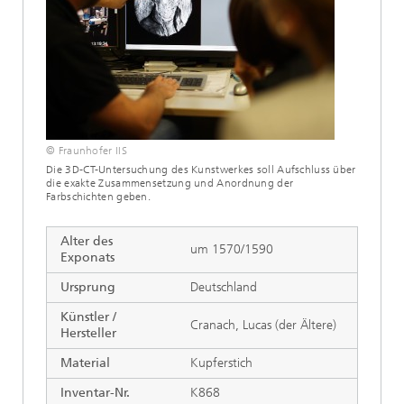
© Fraunhofer IIS
Die 3D-CT-Untersuchung des Kunstwerkes soll Aufschluss über
die exakte Zusammensetzung und Anordnung der
Farbschichten geben.
Alter des
um 1570/1590
Exponats
Ursprung
Deutschland
Künstler /
Cranach, Lucas (der Ältere)
Hersteller
Material
Kupferstich
Inventar-Nr.
K868