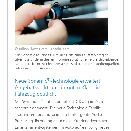
© BillionPhotos.com - Fotolia.com
Mit Sonamic Loudness wird der Griff zum Lautstärkeregler
überflüssig, denn die Technologie sorgt für eine gleichbleibende
Lautstärke beim Wechsel zwischen Radiosendern, Medienquellen
oder einzelnen Audiodateien.
®
Neue Sonamic
-Technologie erweitert
Angebotsspektrum für guten Klang im
Fahrzeug deutlich.
®
Mit Symphoria
hat Fraunhofer 3D-Klang im Auto
serienreif gemacht. Die neue Technologie-Familie
Fraunhofer Sonamic beinhaltet intelligente Audio-
Processing-Technologien, die das Kundenerlebnis von
Entertainment-Systemen im Auto auf ein völlig neues