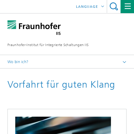
LANGUAGE
ENGLISH
日本語
Fraunhofer-Institut für Integrierte Schaltungen IIS
中文
한국어
Wo bin ich?
Startseite
Vorfahrt für guten Klang
Online-Magazin