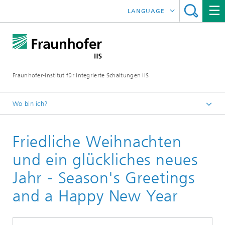
LANGUAGE
ENGLISH
日本語
Fraunhofer-Institut für Integrierte Schaltungen IIS
中文
한국어
Wo bin ich?
Startseite
Friedliche Weihnachten
Online-Magazin
Panorama
und ein glückliches neues
Vielfalt in der Digitalisierung / Diversity in digitalization
Jahr - Season's Greetings
and a Happy New Year