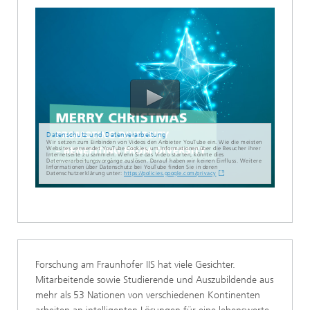
Datenschutz und Datenverarbeitung
Wir setzen zum Einbinden von Videos den Anbieter YouTube ein. Wie die meisten
Websites verwendet YouTube Cookies, um Informationen über die Besucher ihrer
Internetseite zu sammeln. Wenn Sie das Video starten, könnte dies
Datenverarbeitungsvorgänge auslösen. Darauf haben wir keinen Einfluss. Weitere
Informationen über Datenschutz bei YouTube finden Sie in deren
Datenschutzerklärung unter:
https://policies.google.com/privacy
Forschung am Fraunhofer IIS hat viele Gesichter.
Mitarbeitende sowie Studierende und Auszubildende aus
mehr als 53 Nationen von verschiedenen Kontinenten