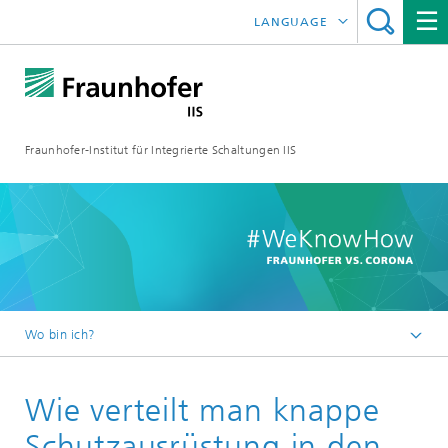
LANGUAGE
ENGLISH
日本語
Fraunhofer-Institut für Integrierte Schaltungen IIS
中文
한국어
Wo bin ich?
Startseite
Wie verteilt man knappe
Online-Magazin
Serien
Schutzausrüstung in den