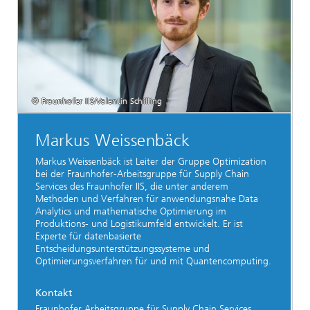
© Fraunhofer IIS/Valentin Schilling
Markus Weissenbäck
Markus Weissenbäck ist Leiter der Gruppe Optimization
bei der Fraunhofer-Arbeitsgruppe für Supply Chain
Services des Fraunhofer IIS, die unter anderem
Methoden und Verfahren für anwendungsnahe Data
Analytics und mathematische Optimierung im
Produktions- und Logistikumfeld entwickelt. Er ist
Experte für datenbasierte
Entscheidungsunterstützungssysteme und
Optimierungsverfahren für und mit Quantencomputing.
Kontakt
Fraunhofer Arbeitsgruppe für Supply Chain Services