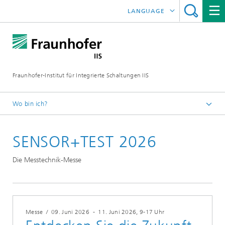
LANGUAGE
ENGLISH
日本語
Fraunhofer-Institut für Integrierte Schaltungen IIS
中文
한국어
Wo bin ich?
Startseite
SENSOR+TEST 2026
Messen / Events
Die Messtechnik-Messe
Messe
/
09. Juni 2026
-
11. Juni 2026
, 9-17 Uhr