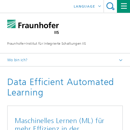
LANGUAGE
ENGLISH
日本語
Fraunhofer-Institut für Integrierte Schaltungen IIS
中文
한국어
Wo bin ich?
Startseite
Data Efficient Automated
Über uns
Das zeichnet uns aus
Learning
Jahresbericht
2021
Maschinelles Lernen (ML) für
mehr Effizienz in der