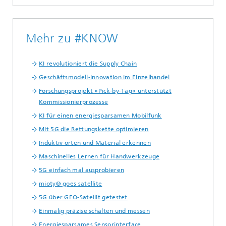
Mehr zu #KNOW
KI revolutioniert die Supply Chain
Geschäftsmodell-Innovation im Einzelhandel
Forschungsprojekt »Pick-by-Tag« unterstützt
Kommissionierprozesse
KI für einen energiesparsamen Mobilfunk
Mit 5G die Rettungskette optimieren
Induktiv orten und Material erkennen
Maschinelles Lernen für Handwerkzeuge
5G einfach mal ausprobieren
mioty® goes satellite
5G über GEO-Satellit getestet
Einmalig präzise schalten und messen
Energiesparsames Sensorinterface