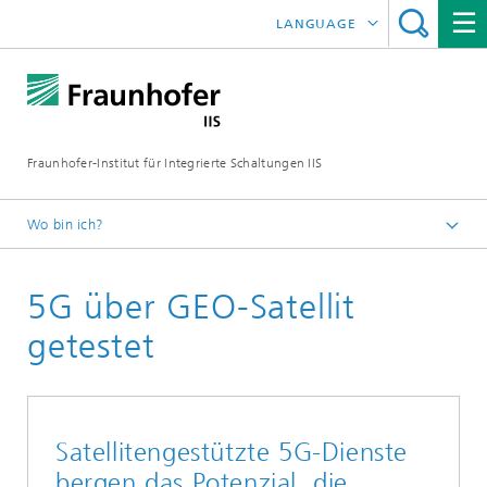
LANGUAGE
ENGLISH
日本語
Fraunhofer-Institut für Integrierte Schaltungen IIS
中文
한국어
Wo bin ich?
Startseite
5G über GEO-Satellit
Über uns
Das zeichnet uns aus
getestet
Jahresbericht
2021
Satellitengestützte 5G-Dienste
bergen das Potenzial, die