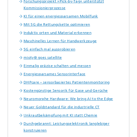
Forschungsprojekt »Pick-by-Tag« unterstützt
Kommissionierprozesse
KI für einen energiesparsamen Mobilfunk
Mit 5G die Rettungskette optimieren
Induktiv orten und Material erkennen
Maschinelles Lernen für Handwerkzeuge
5G einfach mal ausprobieren
mioty® goes satellite
Einmalig präzise schalten und messen
Energiesparsames Sensorinterface
DHPcare – sensorbasiertes Patientenmonitoring
Kostengünstige Sensorik für Gase und Gerüche
Neuromorphe Hardware: We bring AI to the Edge
Neuer Goldstandard für die industrielle CT
Unkrautbekämpfung mit KI statt Chemie
Durchgebrannt: Leistungselektronik langlebiger
konstruieren