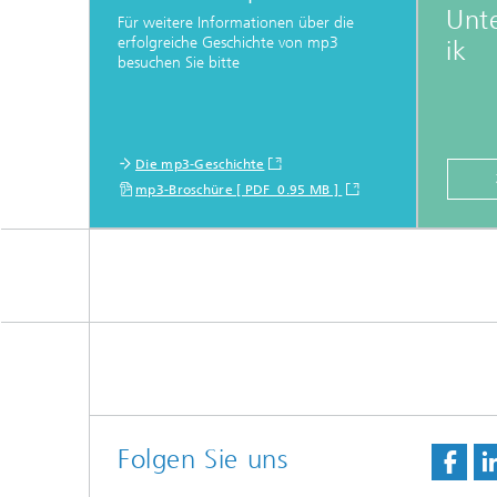
Unte
Für weitere Informationen über die
erfolgreiche Geschichte von mp3
ik
besuchen Sie bitte
Die mp3-Geschichte
mp3-Broschüre [ PDF 0.95 MB ]
Folgen Sie uns