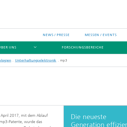
NEWS / PRESSE
MESSEN / EVENTS
ÜBER UNS
FORSCHUNGSBEREICHE
ologien
Unterhaltungselektronik
mp3
ches Chip-Design-Center
Die neueste
April 2017, mit dem Ablauf
sinitiativen
 mp3-Patente, wurde das
Generation effizie