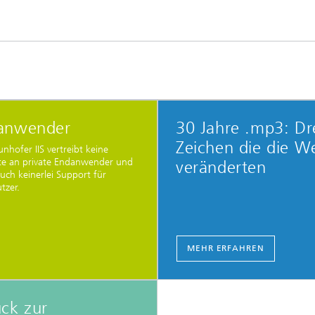
anwender
30 Jahre .mp3: Dr
Zeichen die die We
unhofer IIS vertreibt keine
te an private Endanwender und
veränderten
auch keinerlei Support für
utzer.
MEHR ERFAHREN
ck zur