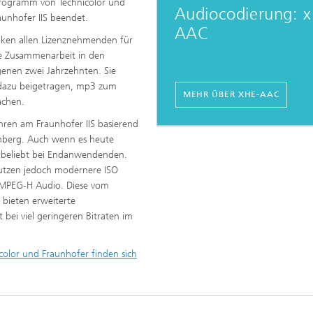
rogramm von Technicolor und
Audiocodierung: 
sche Initiativen
unhofer IIS beendet.
AAC
ken allen Lizenznehmenden für
e Zusammenarbeit in den
enen zwei Jahrzehnten. Sie
dazu beigetragen, mp3 zum
MEHR ÜBER XHE-AAC
machen.
ren am Fraunhofer IIS basierend
rnberg. Auch wenn es heute
hr beliebt bei Endanwendenden.
utzen jedoch modernere ISO
 MPEG-H Audio. Diese vom
 bieten erweiterte
 bei viel geringeren Bitraten im
olor und Fraunhofer finden sich