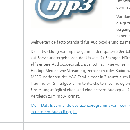
Lizenzp
Strategi
dem Fra
Wir dan
die gut
vergang
haben 
weltweiten de facto Standard für Audiocodierung zu 
Die Entwicklung von mp3 begann in den späten 80er Jah
auf Forschungsergebnissen der Universität Erlangen-Nü
effizientere Audiocodecs gibt, ist mp3 nach wie vor se
Heutige Medien wie Streaming, Fernsehen oder Radio n
MPEG-Verfahren der AAC-Familie oder in Zukunft auch
Fraunhofer IIS maßgeblich mitentwickelten Technologien
Einstellungsmöglichkeiten und eine bessere Audioqualität
Vergleich zum mp3-Format.
Mehr Details zum Ende des Lizenzprogramms von Technic
in unserem Audio Blog.