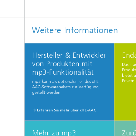
Weitere Informationen
Hersteller & Entwickler
End
von Produkten mit
Das Fra
Produk
mp3-Funktionalität
bietet 
Privatn
mp3 kann als optionaler Teil des xHE-
AAC-Softwarepakets zur Verfügung
gestellt werden.
Erfahren Sie mehr über xHE-AAC
Mehr zu mp3
Zurü