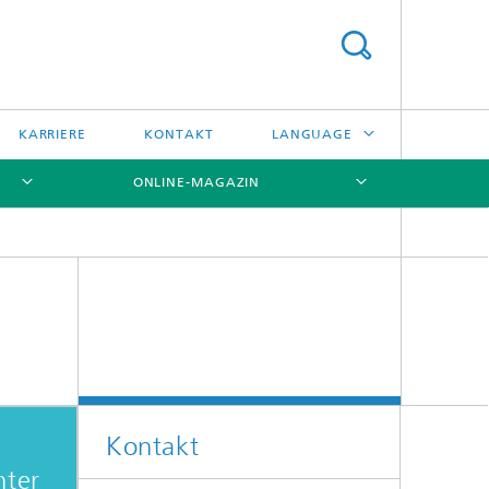
KARRIERE
KONTAKT
LANGUAGE
ONLINE-MAGAZIN
ENGLISH
日本語
[X]
[X]
[X]
中文
한국어
Kontakt
nter