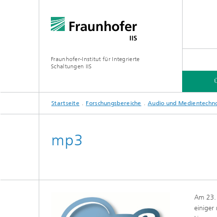
Fraunhofer-Institut für Integrierte
Schaltungen IIS
Startseite
Forschungsbereiche
Audio und Medientechn
ÜBER UNS
FORSCHUNGSBEREICHE
ONLINE-MAGAZIN
mp3
Organisation / Organigramm
Bayeris
(BCDC)
Am 23. 
Zukunft
Netzwerk
einiger