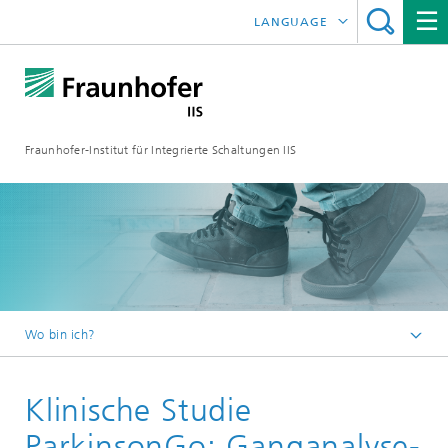
LANGUAGE
ENGLISH
日本語
Fraunhofer-Institut für Integrierte Schaltungen IIS
中文
한국어
Wo bin ich?
Startseite
Klinische Studie
Forschungsbereiche
Smart Sensing and Electronics
ParkinsonGo: Ganganalyse-