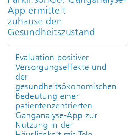
Digital Health and Analytics
App ermittelt
Mobile Health Lab
zuhause den
Managementsystem für klinische Studien
Gesundheitszustand
Evaluation positiver
Versorgungseffekte und
der
gesundheitsökonomischen
Bedeutung einer
patientenzentrierten
Ganganalyse-App zur
Nutzung in der
Häuslichkeit mit Tele-