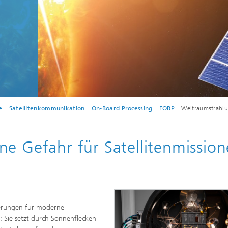
sche Initiativen
© aapsky – stock.adobe.com
e
Satellitenkommunikation
On-Board Processing
FOBP
Weltraumstrahl
ne Gefahr für Satellitenmissio
derungen für moderne
e: Sie setzt durch Sonnenflecken