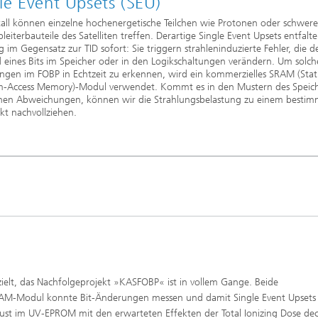
le Event Upsets (SEU)
all können einzelne hochenergetische Teilchen wie Protonen oder schwere
bleiterbauteile des Satelliten treffen. Derartige Single Event Upsets entfalte
 im Gegensatz zur TID sofort: Sie triggern strahleninduzierte Fehler, die d
 eines Bits im Speicher oder in den Logikschaltungen verändern. Um solche
gen im FOBP in Echtzeit zu erkennen, wird ein kommerzielles SRAM (Stat
-Access Memory)-Modul verwendet. Kommt es in den Mustern des Speich
chen Abweichungen, können wir die Strahlungsbelastung zu einem besti
kt nachvollziehen.
ielt, das Nachfolgeprojekt »KASFOBP« ist in vollem Gange. Beide
 SRAM-Modul konnte Bit-Änderungen messen und damit Single Event Upsets 
lust im UV-EPROM mit den erwarteten Effekten der Total Ionizing Dose dec