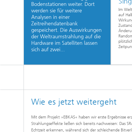
Sing
Bodenstationen weiter. Dort
Im Welt
werden sie für weitere
auf Hal
Analysen in einer
Wirkung
Zeitreihendatenbank
Zustand
gespeichert. Die Auswirkungen
Änderun
der Weltraumstrahlung auf die
Random
plötzli
Hardware im Satelliten lassen
Zeitpun
sich auf zwei...
Wie es jetzt weitergeht
Mit dem Projekt »EBKAS« haben wir erste Ergebnisse erz
Strahlungseffekte ließen sich bereits nachweisen: Das
Echtzeit erkennen, während sich der schleichende Bitver