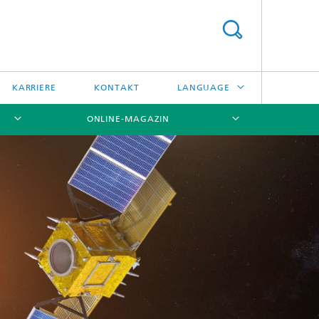
KARRIERE
KONTAKT
LANGUAGE
ONLINE-MAGAZIN
ENGLISH
日本語
[X]
[X]
[X]
中文
한국어