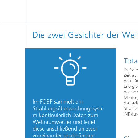
Die zwei Gesichter der We
Tota
Da Sate
Zeitrau
peu. Di
Energie
nachver
Memory)
Im FOBP sammelt ein
die ver
Strahlungsüberwachungssyste
Strahle
INT dur
m kontinuierlich Daten zum
Weltraumwetter und leitet
diese anschließend an zwei
voneinander unabhängige