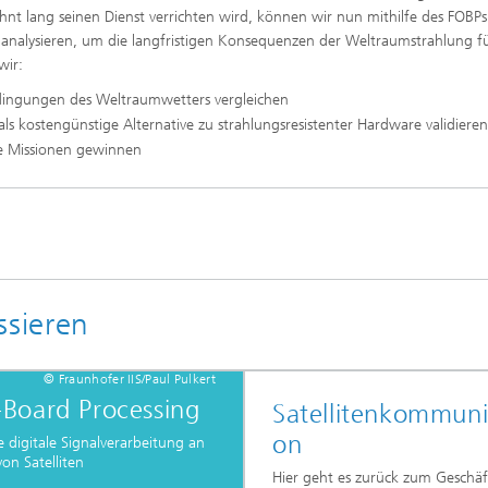
zehnt lang seinen Dienst verrichten wird, können wir nun mithilfe des FOBP
nalysieren, um die langfristigen Konsequenzen der Weltraumstrahlung f
wir:
edingungen des Weltraumwetters vergleichen
s kostengünstige Alternative zu strahlungsresistenter Hardware validieren
ge Missionen gewinnen
ssieren
© Fraunhofer IIS/Paul Pulkert
Board Processing
Satellitenkommuni
on
e digitale Signalverarbeitung an
on Satelliten
Hier geht es zurück zum Geschäf