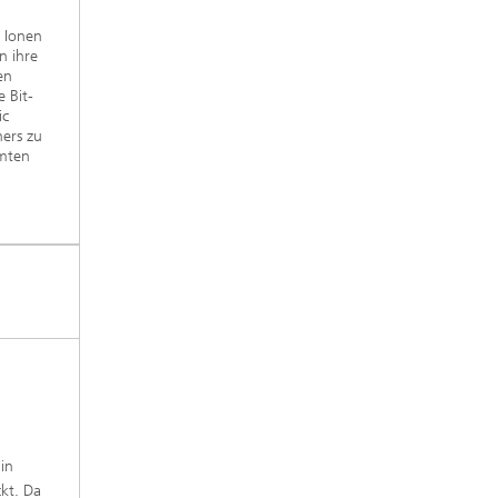
 Ionen
n ihre
en
 Bit-
ic
ers zu
mmten
in
kt. Da