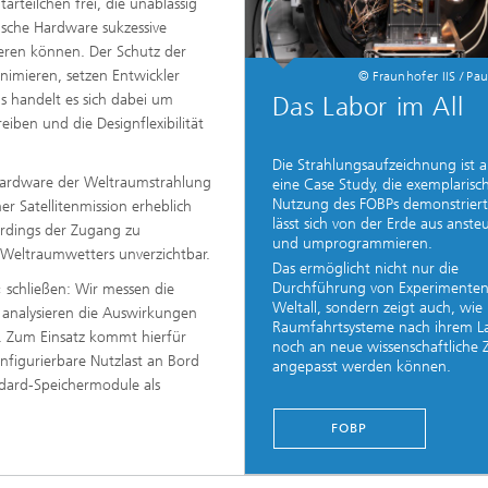
teilchen frei, die unablässig
nische Hardware sukzessive
eren können. Der Schutz der
inimieren, setzen Entwickler
© Fraunhofer IIS / Pau
s handelt es sich dabei um
Das Labor im All
reiben und die Designflexibilität
Die Strahlungsaufzeichnung ist 
 Hardware der Weltraumstrahlung
eine Case Study, die exemplarisch
Nutzung des FOBPs demonstriert.
r Satellitenmission erheblich
lässt sich von der Erde aus anste
lerdings der Zugang zu
und umprogrammieren.
 Weltraumwetters unverzichtbar.
Das ermöglicht nicht nur die
Durchführung von Experimenten
 schließen: Wir messen die
Weltall, sondern zeigt auch, wie
d analysieren die Auswirkungen
Raumfahrtsysteme nach ihrem L
. Zum Einsatz kommt hierfür
noch an neue wissenschaftliche Z
nfigurierbare Nutzlast an Bord
angepasst werden können.
andard-Speichermodule als
FOBP