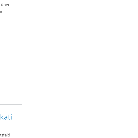
s über
ür
kati
tsfeld