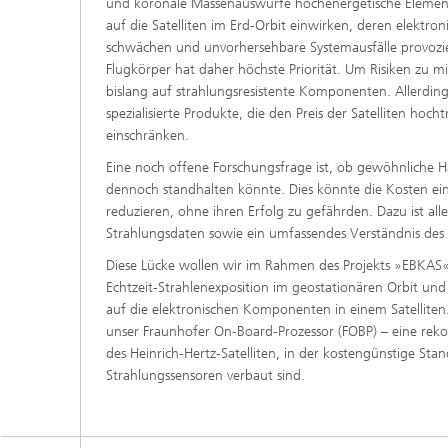
und koronale Massenauswürfe hochenergetische Elementar
auf die Satelliten im Erd-Orbit einwirken, deren elektro
schwächen und unvorhersehbare Systemausfälle provozi
Flugkörper hat daher höchste Priorität. Um Risiken zu m
bislang auf strahlungsresistente Komponenten. Allerding
spezialisierte Produkte, die den Preis der Satelliten hocht
einschränken.
Eine noch offene Forschungsfrage ist, ob gewöhnliche
dennoch standhalten könnte. Dies könnte die Kosten eine
reduzieren, ohne ihren Erfolg zu gefährden. Dazu ist al
Strahlungsdaten sowie ein umfassendes Verständnis des
Diese Lücke wollen wir im Rahmen des Projekts »EBKAS«
Echtzeit-Strahlenexposition im geostationären Orbit un
auf die elektronischen Komponenten in einem Satelliten
unser Fraunhofer On-Board-Prozessor (FOBP) – eine reko
des Heinrich-Hertz-Satelliten, in der kostengünstige St
Strahlungssensoren verbaut sind.