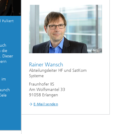
l Pulkert
auch
 die
 Dieser
uern
Rainer Wansch
Abteilungsleiter HF und SatKom
Systeme
 im
Fraunhofer IIS
Am Wolfsmantel 33
aunch
91058 Erlangen
iele
E-Mail senden