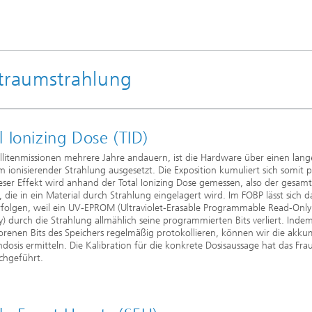
ltraumstrahlung
l Ionizing Dose (TID)
llitenmissionen mehrere Jahre andauern, ist die Hardware über einen lan
m ionisierender Strahlung ausgesetzt. Die Exposition kumuliert sich somit 
eser Effekt wird anhand der Total Ionizing Dose gemessen, also der gesam
, die in ein Material durch Strahlung eingelagert wird. Im FOBP lässt sich d
folgen, weil ein UV-EPROM (Ultraviolet-Erasable Programmable Read-Only
 durch die Strahlung allmählich seine programmierten Bits verliert. Inde
lorenen Bits des Speichers regelmäßig protokollieren, können wir die akku
ndosis ermitteln. Die Kalibration für die konkrete Dosisaussage hat das Fr
chgeführt.