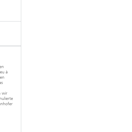
gen
peu à
ten
as
m wir
mulierte
aunhofer