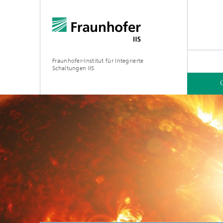
Fraunhofer-Institut für Integrierte
Schaltungen IIS
ÜBER UNS
FORSCHUNGSBEREICHE
ONLINE-MAGAZIN
Organisation / Organigramm
Bayeris
(BCDC)
Zukunft
Netzwerk