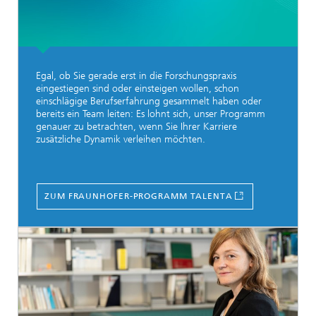
Egal, ob Sie gerade erst in die Forschungspraxis
eingestiegen sind oder einsteigen wollen, schon
einschlägige Berufserfahrung gesammelt haben oder
bereits ein Team leiten: Es lohnt sich, unser Programm
genauer zu betrachten, wenn Sie Ihrer Karriere
zusätzliche Dynamik verleihen möchten.
ZUM FRAUNHOFER-PROGRAMM TALENTA