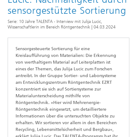
10 Jahre Fraunhofer TALENTA
sensorgestützte Sortierung
Serie: 10 Jahre TALENTA - Interview mit Julija Lucic,
Wissenschaftlerin im Bereich Röntgentechnik | 04.03.2024
Sensorgesteuerte Sortierung für eine
Kreislaufführung von Materialien: Die Erkennung
von werthaltigem Material auf Leiterplatten ist
eines der Themen, das Julija Lucic zum Forschen
antreibt. In der Gruppe Sortier- und Laborsysteme
am Entwicklungszentrum Röntgentechnik EZRT
konzentriert sie sich auf Sortiersysteme zur
Materialunterscheidung mithilfe von
Röntgentechnik. »Hier wird Mehrenergie-
Röntgentechnik eingesetzt, um detailliertere
Informationen über die untersuchten Objekte zu
erhalten. Wir sortieren vor allem in den Bereichen
Recycling, Lebensmittelsicherheit und Bergbau«,
erklärt Julija Lucic. Das TALENTA-Programm hat ihr