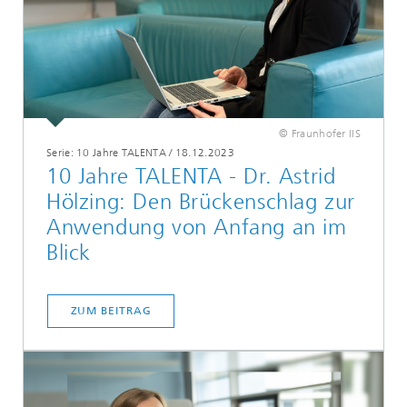
© Fraunhofer IIS
Serie: 10 Jahre TALENTA
/
18.12.2023
10 Jahre TALENTA - Dr. Astrid
Hölzing: Den Brückenschlag zur
Anwendung von Anfang an im
Blick
ZUM BEITRAG