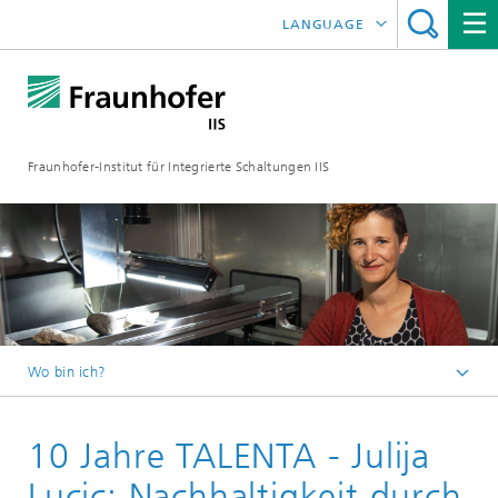
LANGUAGE
ENGLISH
日本語
Fraunhofer-Institut für Integrierte Schaltungen IIS
中文
한국어
Wo bin ich?
Startseite
10 Jahre TALENTA - Julija
Online-Magazin
Panorama
Lucic: Nachhaltigkeit durch