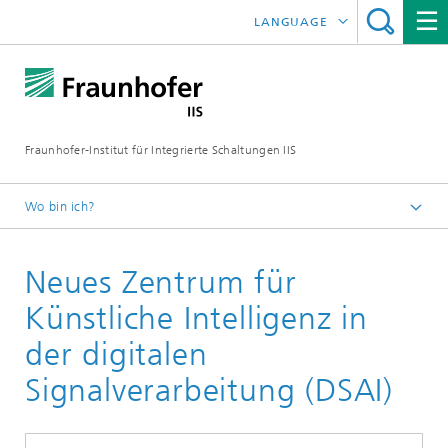
LANGUAGE
ENGLISH
日本語
Fraunhofer-Institut für Integrierte Schaltungen IIS
中文
한국어
Wo bin ich?
Startseite
Neues Zentrum für
Über uns
Das zeichnet uns aus
Künstliche Intelligenz in
Jahresbericht
der digitalen
2021
Signalverarbeitung (DSAI)