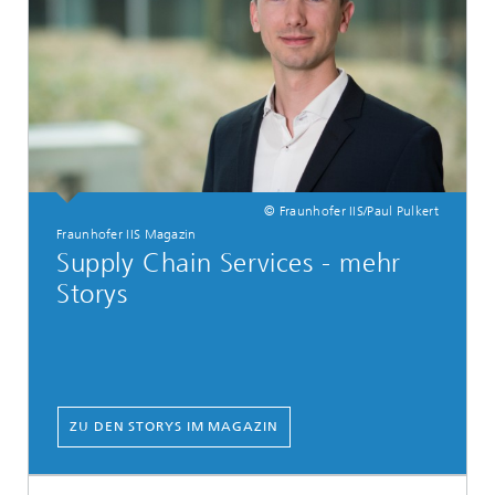
© Fraunhofer IIS/Paul Pulkert
Fraunhofer IIS Magazin
Supply Chain Services - mehr
Storys
ZU DEN STORYS IM MAGAZIN