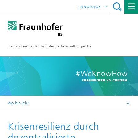
LANGUAGE
ENGLISH
日本語
Fraunhofer-Institut für Integrierte Schaltungen IIS
中文
한국어
Wo bin ich?
Startseite
Krisenresilienz durch
Online-Magazin
Serien
dezentralisierte