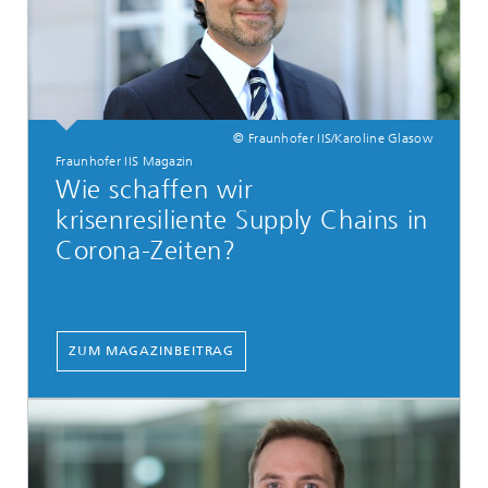
© Fraunhofer IIS/Karoline Glasow
Fraunhofer IIS Magazin
Wie schaffen wir
krisenresiliente Supply Chains in
Corona-Zeiten?
ZUM MAGAZINBEITRAG