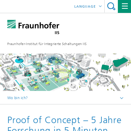
LANGUAGE
ENGLISH
日本語
Fraunhofer-Institut für Integrierte Schaltungen IIS
中文
한국어
Wo bin ich?
Startseite
Proof of Concept – 5 Jahre
Online-Magazin
Serien
Forschung in 5 Minuten