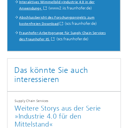
Interaktives Wimmelbild »Industrie 4.0 in der
(www2.iis.fraunhofer.de)
Anwendung«
Abschlussbericht des Forschungsprojekts zum
(scs.fraunhofer.de)
kostenfreien Download
Fraunhofer-Arbeitsgruppe für Supply Chain Services
(scs.fraunhofer.de)
des Fraunhofer IIS
Das könnte Sie auch
interessieren
Supply Chain Services
Weitere Storys aus der Serie
»Industrie 4.0 für den
Mittelstand«