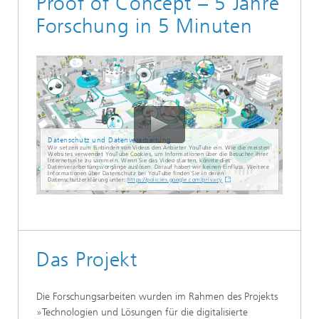
Proof of Concept – 5 Jahre
Forschung in 5 Minuten
Datenschutz und Datenverarbeitung
Wir setzen zum Einbinden von Videos den Anbieter YouTube ein. Wie die meisten
Websites verwendet YouTube Cookies, um Informationen über die Besucher ihrer
Internetseite zu sammeln. Wenn Sie das Video starten, könnte dies
Datenverarbeitungsvorgänge auslösen. Darauf haben wir keinen Einfluss. Weitere
Informationen über Datenschutz bei YouTube finden Sie in deren
Datenschutzerklärung unter:
https://policies.google.com/privacy
Das Projekt
Die Forschungsarbeiten wurden im Rahmen des Projekts
»Technologien und Lösungen für die digitalisierte